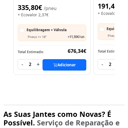
191,40€
335,80€
/
/pneu
+ Ecovalor 1,82
+ Ecovalor 2,37€
Equilibrage
Equilibragem + Válvula
Pneus >= 18"
Pneus >= 18"
+11,50€/un
676,34€
Total Estimado:
Total Estimado:
-
+
-
+
2
2
Adicionar
As Suas Jantes como Novas? É
Possível.
Serviço de Reparação e