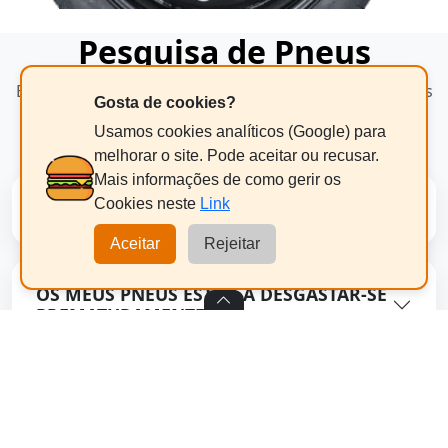
Pesquisa de Pneus
Encontre os melhores pneus para o seu veículo com as
Gosta de cookies?
principais marcas do mercado.
Usamos cookies analíticos (Google) para
melhorar o site. Pode aceitar ou recusar.
Mais informações de como gerir os
Cookies neste
Link
PESQUISA DE PNEUS POR MARCA
Aceitar
Rejeitar
OS MEUS PNEUS ESTÃO A DESGASTAR-SE
PREMATURAMENTE?
QUANDO DEVO MUDAR OS PNEUS DO
MEU CARRO?