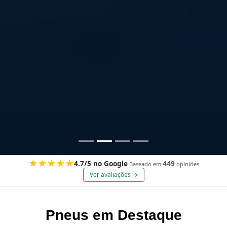
★★★★★
4.7/5 no Google
449
Baseado em
opiniões
Ver avaliações →
Pneus em Destaque