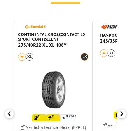
CONTINENTAL CROSSCONTACT LX
HANKOOK VENT
SPORT CONTISILENT
245/35R20 95(
275/40R22 XL XL 108Y
XL
XL
LX
❮
❯
C
C
C
B 73dB
Ver ficha téc
Ver ficha técnica oficial (EPREL)