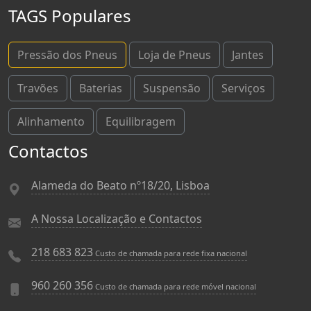
TAGS Populares
Pressão dos Pneus
Loja de Pneus
Jantes
Travões
Baterias
Suspensão
Serviços
Alinhamento
Equilibragem
Contactos
Alameda do Beato nº18/20, Lisboa
A Nossa Localização e Contactos
218 683 823
Custo de chamada para rede fixa nacional
960 260 356
Custo de chamada para rede móvel nacional