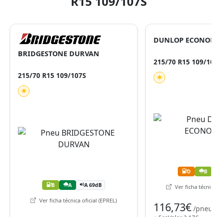
R15 109/107S
DUNLOP ECONOD
BRIDGESTONE DURVAN
215/70 R15 109/10
215/70 R15 109/107S
D
B
B
A
A 69dB
Ver ficha técnica 
Ver ficha técnica oficial (EPREL)
116,73€
/pneu