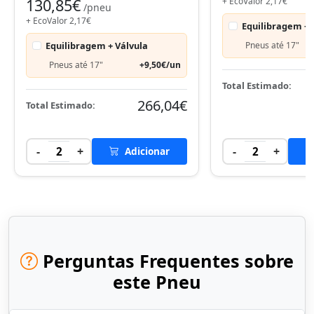
130,85€
+ EcoValor 2,17€
/pneu
+ EcoValor 2,17€
Equilibragem + 
Equilibragem + Válvula
Pneus até 17"
Pneus até 17"
+9,50€/un
Total Estimado:
266,04€
Total Estimado:
-
+
-
+
2
Adicionar
2
Perguntas Frequentes sobre
este Pneu