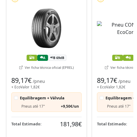
B
A
B 69dB
B
B
Ver ficha técnica oficial (EPREL)
Ver ficha técnica 
89,17€
89,17€
/pneu
/pneu
+ EcoValor 1,82€
+ EcoValor 1,82€
Equilibragem + Válvula
Equilibragem + 
Pneus até 17"
+9,50€/un
Pneus até 17"
181,98€
Total Estimado:
Total Estimado: