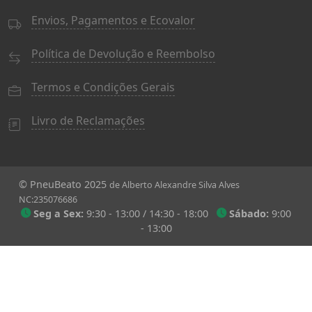
Envios, Pagamentos e Ecovalor
Política de Devolução e Reembolso
Termos e Condições Gerais
Livro de Reclamações
© PneuBeato 2025
de Alberto Alexandre Silva Alves
NC:235076686
Seg a Sex:
9:30 - 13:00 / 14:30 - 18:00
Sábado:
9:00
- 13:00