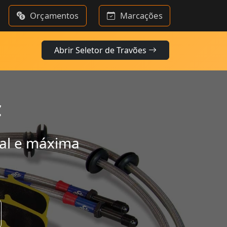
Orçamentos
Marcações
Abrir Seletor de Travões
C
nal e máxima