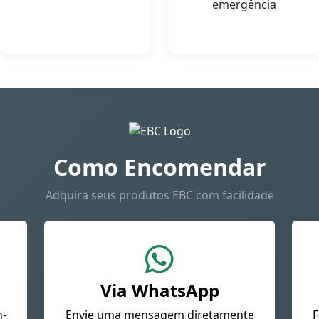
emergência
Como Encomendar
Adquira seus produtos EBC com facilidade
Via WhatsApp
n-
Envie uma mensagem diretamente
F