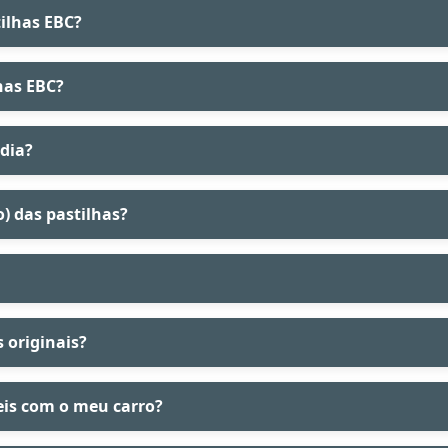
tilhas EBC?
has EBC?
 dia?
) das pastilhas?
 originais?
eis com o meu carro?