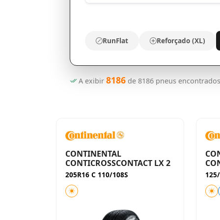
RunFlat
Reforçado (XL)
8186
A exibir
de
8186
pneus encontrado
CONTINENTAL
CO
CONTICROSSCONTACT LX 2
CON
205R16 C 110/108S
125