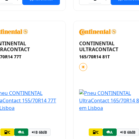
NTINENTAL
CONTINENTAL
TRACONTACT
ULTRACONTACT
/70R14 77T
165/70R14 81T
C
A
B 68dB
C
A
B 68dB