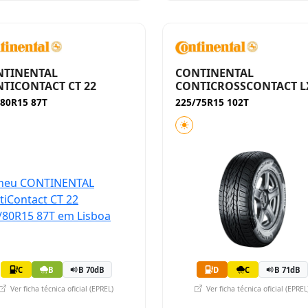
NTINENTAL
CONTINENTAL
TICONTACT CT 22
CONTICROSSCONTACT L
/80R15 87T
225/75R15 102T
C
B
B 70dB
D
C
B 71dB
Ver ficha técnica oficial (EPREL)
Ver ficha técnica oficial (EPREL