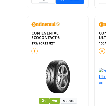
CONTINENTAL
CO
ECOCONTACT 6
UL
175/70R13 82T
155
B
B
B 70dB