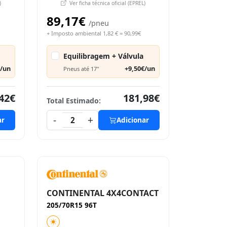
)
Ver ficha técnica oficial (EPREL)
89,17€
/pneu
+ Imposto ambiental 1,82 € = 90,99€
Equilibragem + Válvula
€/un
+9,50€/un
Pneus até 17"
42€
181,98€
Total Estimado:
-
+
ar
2
Adicionar
CONTINENTAL 4X4CONTACT
205/70R15 96T