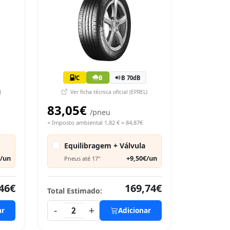
C
B
B 70dB
)
Ver ficha técnica oficial (EPREL)
83,05€
/pneu
+ Imposto ambiental 1,82 € = 84,87€
Equilibragem + Válvula
€/un
+9,50€/un
Pneus até 17"
46€
169,74€
Total Estimado:
-
+
ar
2
Adicionar