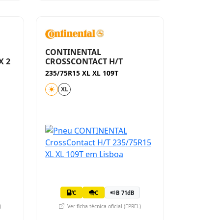
CONTINENTAL
X 2
CROSSCONTACT H/T
235/75R15 XL XL 109T
XL
C
C
B 71dB
)
Ver ficha técnica oficial (EPREL)