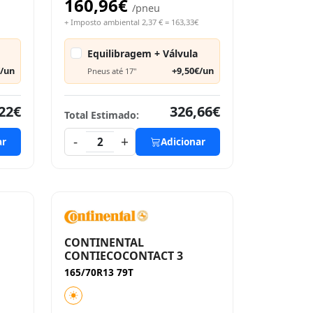
160,96€
/pneu
+ Imposto ambiental 2,37 € = 163,33€
Equilibragem + Válvula
€/un
+9,50€/un
Pneus até 17"
22€
326,66€
Total Estimado:
-
+
ar
2
Adicionar
CONTINENTAL
CONTIECOCONTACT 3
165/70R13 79T