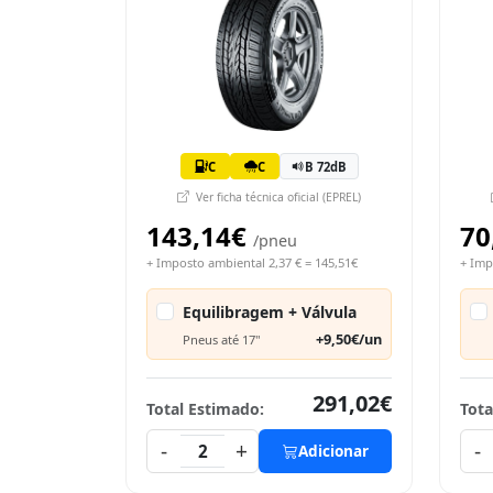
C
C
B 72dB
Ver ficha técnica oficial (EPREL)
143,14€
70
/pneu
+ Imposto ambiental 2,37 € = 145,51€
+ Imp
Equilibragem + Válvula
+9,50€/un
Pneus até 17"
291,02€
Total Estimado:
Tota
-
+
-
2
Adicionar