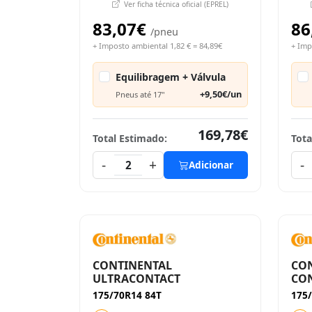
Ver ficha técnica oficial (EPREL)
83,07€
86
/pneu
+ Imposto ambiental 1,82 € = 84,89€
+ Imp
Equilibragem + Válvula
+9,50€/un
Pneus até 17"
169,78€
Total Estimado:
Tota
-
+
-
2
Adicionar
CONTINENTAL
CO
ULTRACONTACT
CON
175/70R14 84T
175/