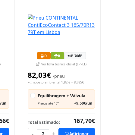
D
B
B 70dB
)
Ver ficha técnica oficial (EPREL)
82,03€
/pneu
+ Imposto ambiental 1,82 € = 83,85€
Equilibragem + Válvula
€/un
+9,50€/un
Pneus até 17"
66€
167,70€
Total Estimado:
-
+
ar
2
Adicionar