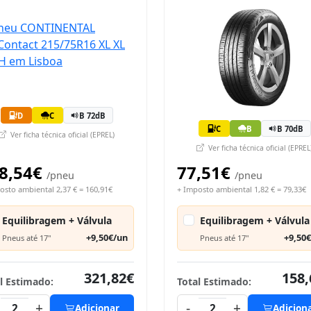
D
C
B 72dB
C
B
B 70dB
Ver ficha técnica oficial (EPREL)
Ver ficha técnica oficial (EPREL
8,54€
77,51€
/pneu
/pneu
osto ambiental 2,37 € = 160,91€
+ Imposto ambiental 1,82 € = 79,33€
Equilibragem + Válvula
Equilibragem + Válvula
+9,50€/un
+9,50
Pneus até 17"
Pneus até 17"
321,82€
158,
l Estimado:
Total Estimado:
+
-
+
2
Adicionar
2
Adicion