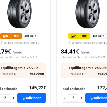
D
D
B 70dB
C
C
B 70dB
Ver ficha técnica oficial (EPREL)
Ver ficha técnica oficial (EPREL
,79€
84,41€
/pneu
/pneu
osto ambiental 1,82 € = 72,61€
+ Imposto ambiental 1,82 € = 86,23€
Equilibragem + Válvula
Equilibragem + Válvula
+9,50€/un
+9,50
Pneus até 17"
Pneus até 17"
145,22€
172,
l Estimado:
Total Estimado:
+
-
+
2
Adicionar
2
Adicion