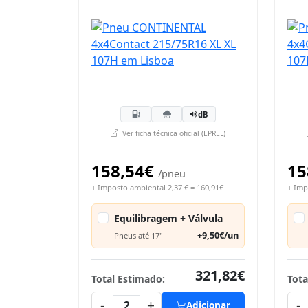
dB
Ver ficha técnica oficial (EPREL)
158,54€
15
/pneu
+ Imposto ambiental 2,37 € = 160,91€
+ Imp
Equilibragem + Válvula
+9,50€/un
Pneus até 17"
321,82€
Total Estimado:
Tota
-
+
-
2
Adicionar