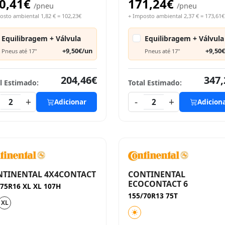
0,41€
171,24€
/pneu
/pneu
osto ambiental 1,82 € = 102,23€
+ Imposto ambiental 2,37 € = 173,61€
Equilibragem + Válvula
Equilibragem + Válvula
+9,50€/un
+9,50
Pneus até 17"
Pneus até 17"
204,46€
347,
l Estimado:
Total Estimado:
+
-
+
2
Adicionar
2
Adicion
NTINENTAL 4X4CONTACT
CONTINENTAL
ECOCONTACT 6
/75R16 XL XL 107H
155/70R13 75T
XL