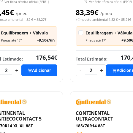
Ver ficha técnica oficial (EPREL)
Ver ficha técnica oficial (EPREL
,45€
83,39€
/pneu
/pneu
osto ambiental 1,82 € = 88,27€
+ Imposto ambiental 1,82 € = 85,21€
Equilibragem + Válvula
Equilibragem + Válvula
+9,50€/un
+9,50
Pneus até 17"
Pneus até 17"
176,54€
170,
l Estimado:
Total Estimado:
+
-
+
2
Adicionar
2
Adicion
NTINENTAL
CONTINENTAL
TIECOCONTACT 5
ULTRACONTACT
70R14 XL XL 88T
185/70R14 88T