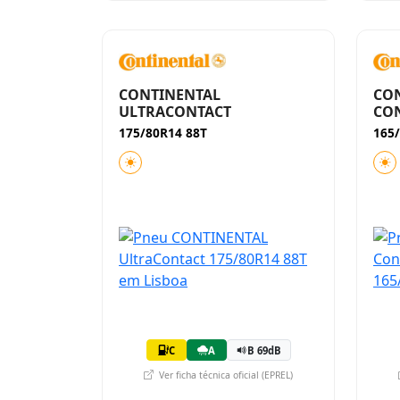
CONTINENTAL
CO
ULTRACONTACT
CON
175/80R14 88T
165
C
A
B 69dB
Ver ficha técnica oficial (EPREL)