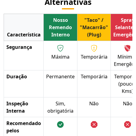
Alternativas
Nosso
"Taco" /
Spray
Remendo
"Macarrão"
Selante 
Característica
Interno
(Plug)
Emergên
Segurança
Máxima
Temporária
Mínima 
Emergênc
Duração
Permanente
Temporária
Temporár
(pouco
Kms)
Inspeção
Sim,
Não
Não
Interna
obrigatória
Recomendado
pelos