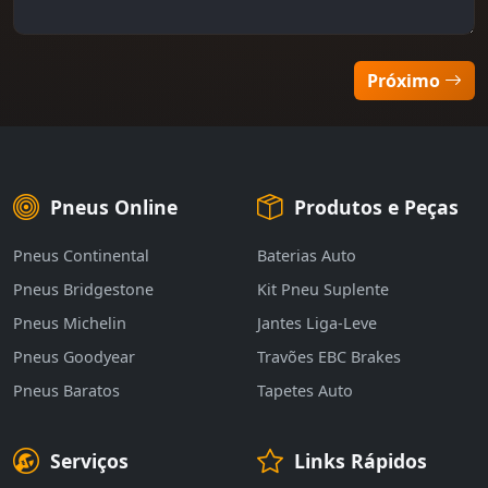
Alinhamento de direção
Programação de valvula TPMS
Substituição óleo de Travões
Diagnóstico Travões
Próximo
Equilibragem das rodas
Instalação de Pernos de Segurança
Substituição Bateria
Diagnóstico Estabilidade em Estrada
Pack alinhamento + Equilibragem
Remoção de Pernos de Segurança
Substituição Lâmpada
Diagnóstico Iluminação
Pneus Online
Produtos e Peças
Pneus Continental
Baterias Auto
Permutação dos pneus
Focagem de Faróis
Diagnóstico Bateria
Pneus Bridgestone
Kit Pneu Suplente
Pneus Michelin
Jantes Liga-Leve
Pneus Goodyear
Travões EBC Brakes
Reparação de furo no pneu
Diagnóstico Centralina
Pneus Baratos
Tapetes Auto
Encher pneus com Azoto
Serviços
Links Rápidos