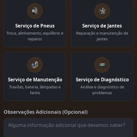
Serviço de Pneus
Serviço de Jantes
Troca, alinhamento, equilíbrio e
Reparação e manutenção de
reparos
jantes
Serviço de Manutenção
Serviço de Diagnóstico
Travões, bateria, lâmpadas e
Análise e diagnóstico de
faróis
problemas
Observações Adicionais (Opcional)
Aplicação de Pneus + serviços
Reparação de Jantes
Substituição de Travões
Diagnóstico Pneus