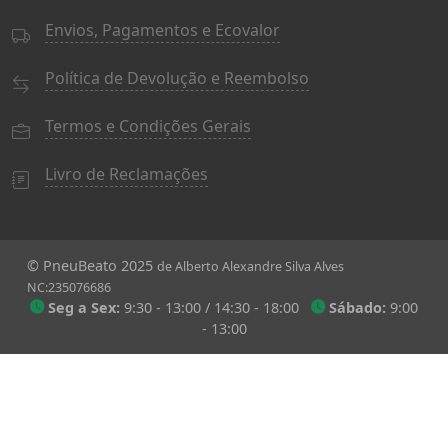
Envios, Pagamentos e Ecovalor
Política de Devolução e Reembolso
Termos e Condições Gerais
Livro de Reclamações
© PneuBeato 2025
de Alberto Alexandre Silva Alves
NC:235076686
Seg a Sex:
9:30 - 13:00 / 14:30 - 18:00
Sábado:
9:00
- 13:00