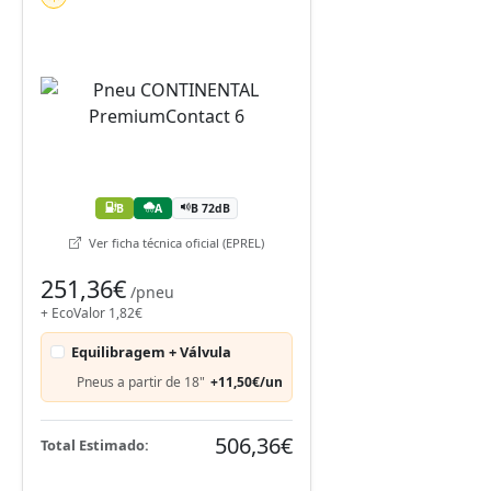
B
A
B 72dB
Ver ficha técnica oficial (EPREL)
251,36€
/pneu
+ EcoValor 1,82€
Equilibragem + Válvula
Pneus a partir de 18"
+11,50€/un
506,36€
Total Estimado: