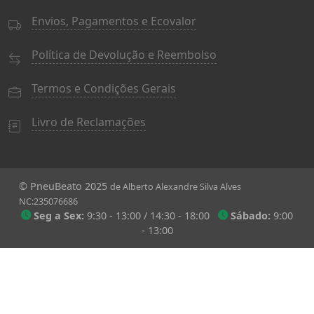
Envios, Pagamentos e Ecovalor
Política de Devolução e Reembolso
Termos e Condições Gerais
Livro de Reclamações
© PneuBeato 2025
de Alberto Alexandre Silva Alves
NC:235076686
Seg a Sex:
9:30 - 13:00 / 14:30 - 18:00
Sábado:
9:00
- 13:00