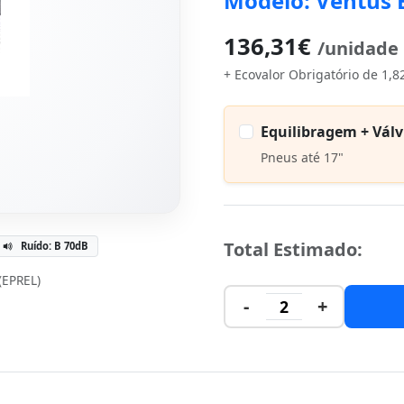
Modelo: Ventus 
136,31€
/unidade
+ Ecovalor Obrigatório de 1,8
Equilibragem + Válv
Pneus até 17"
Total Estimado:
Ruído: B 70dB
 (EPREL)
-
+
2