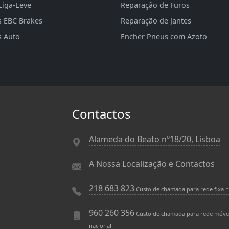
Liga-Leve
Reparação de Furos
s EBC Brakes
Reparação de Jantes
s Auto
Encher Pneus com Azoto
Contactos
Alameda do Beato nº18/20, Lisboa
A Nossa Localização e Contactos
218 683 823
Custo de chamada para rede fixa n
960 260 356
Custo de chamada para rede móve
nacional