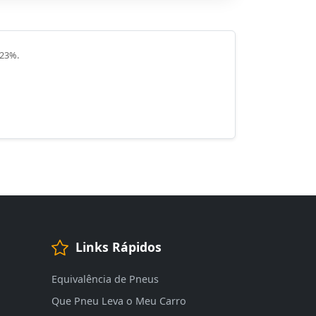
 23%.
Links Rápidos
Equivalência de Pneus
Que Pneu Leva o Meu Carro