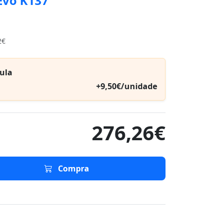
Evo K137
2€
ula
+9,50€/unidade
276,26€
Compra