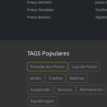
Pneus Michelin
Jantes 
Pneus Goodyear
Travõe
Pneus Baratos
Tapete
TAGS Populares
Pressão dos Pneus
Loja de Pneus
Jantes
Travões
Baterias
Suspensão
Serviços
Alinhamento
Equilibragem