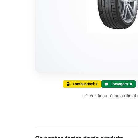
Combustível: C
Travagem: A
Ver ficha técnica oficial
Os pontos fortes deste produto