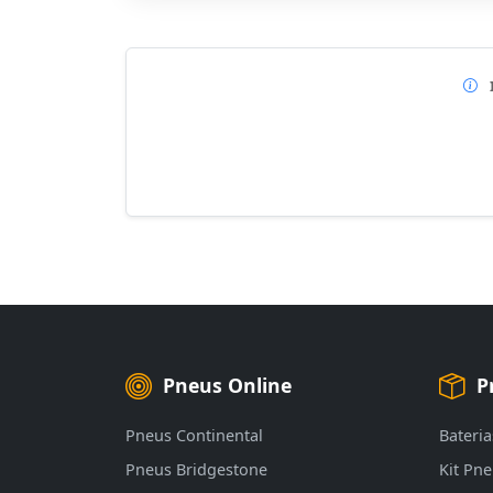
Pneus Online
P
Pneus Continental
Bateria
Pneus Bridgestone
Kit Pn