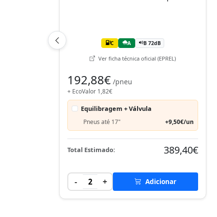
C
A
B 72dB
Ver ficha técnica oficial (EPREL)
192,88€
/pneu
+ EcoValor 1,82€
Equilibragem + Válvula
Pneus até 17"
+9,50€/un
389,40€
Total Estimado:
-
+
2
Adicionar