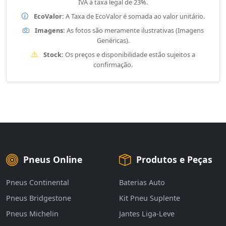
IVA à taxa legal de 23%.
EcoValor:
A Taxa de EcoValor é somada ao valor unitário.
Imagens:
As fotos são meramente ilustrativas (Imagens
Genéricas).
Stock:
Os preços e disponibilidade estão sujeitos a
confirmação.
Pneus Online
Produtos e Peças
Pneus Continental
Baterias Auto
Pneus Bridgestone
Kit Pneu Suplente
Pneus Michelin
Jantes Liga-Leve