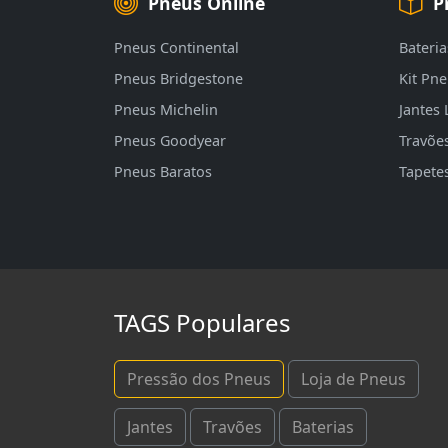
Pneus Online
P
Pneus Continental
Bateria
Pneus Bridgestone
Kit Pn
Pneus Michelin
Jantes 
Pneus Goodyear
Travõe
Pneus Baratos
Tapete
TAGS Populares
Pressão dos Pneus
Loja de Pneus
Jantes
Travões
Baterias