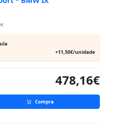
port * BMW IX
2€
ula
+11,50€/unidade
478,16€
Compra