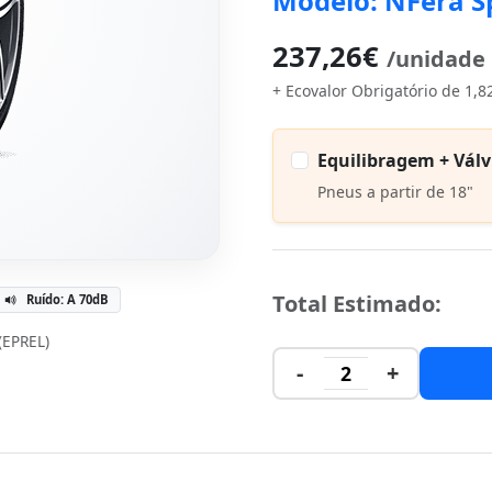
Modelo: NFera S
237,26€
/unidade
+ Ecovalor Obrigatório de 1,8
Equilibragem + Válv
Pneus a partir de 18"
Total Estimado:
Ruído: A 70dB
 (EPREL)
-
+
2