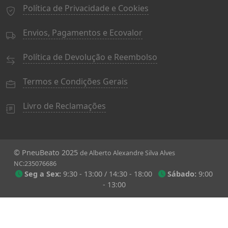
Política de Privacidade e Cookies
Envios, Pagamentos e Ecovalor
Política de Devolução e Reembolso
Termos e Condições Gerais
Livro de Reclamações
© PneuBeato 2025
de Alberto Alexandre Silva Alves
NC:235076686
Seg a Sex:
9:30 - 13:00 / 14:30 - 18:00
Sábado:
9:00
- 13:00