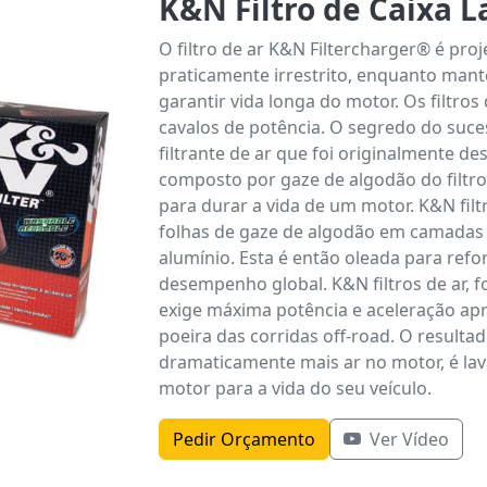
K&N Filtro de Caixa L
O filtro de ar K&N Filtercharger® é proj
praticamente irrestrito, enquanto manté
garantir vida longa do motor. Os filtro
cavalos de potência. O segredo do suces
filtrante de ar que foi originalmente des
composto por gaze de algodão do filtro d
para durar a vida de um motor. K&N filt
folhas de gaze de algodão em camadas 
alumínio. Esta é então oleada para refo
desempenho global. K&N filtros de ar,
exige máxima potência e aceleração ap
poeira das corridas off-road. O resultad
dramaticamente mais ar no motor, é laváv
motor para a vida do seu veículo.
Pedir Orçamento
Ver Vídeo