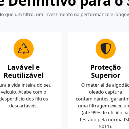
 Definitivo para o
do que um filtro, um investimento na performance e longev
Lavável e
Proteção
Reutilizável
Superior
ra a vida inteira do seu
O material de algodã
veículo. Acabe com o
oleado captura
desperdício dos filtros
contaminantes, garanti
descartáveis.
uma filtragem excecion
(até 99% de eficiência
testado pela norma I
5011).