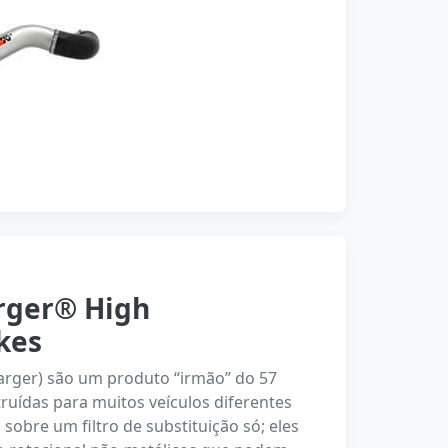
rger® High
kes
harger) são um produto “irmão” do 57
truídas para muitos veículos diferentes
obre um filtro de substituição só; eles