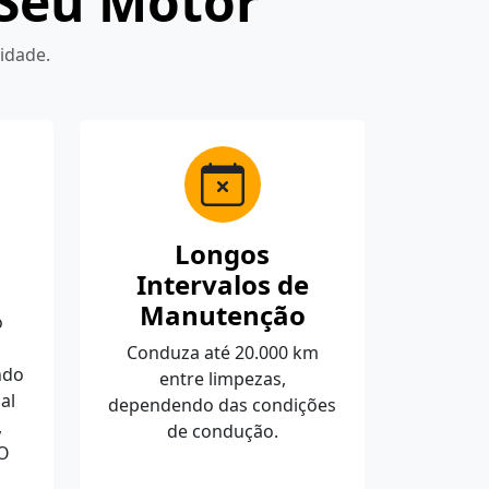
 Seu Motor
idade.
Longos
Intervalos de
Manutenção
o
Conduza até 20.000 km
ndo
entre limpezas,
al
dependendo das condições
,
de condução.
SO