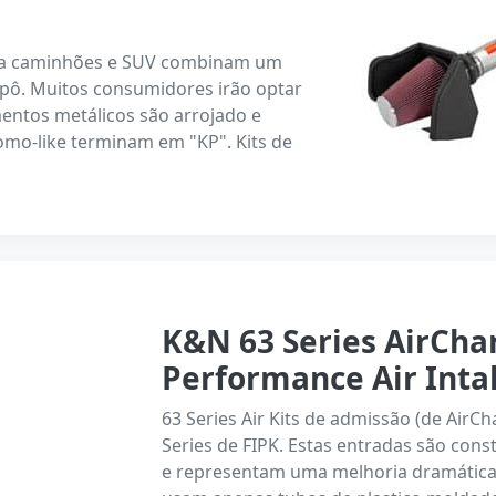
para caminhões e SUV combinam um
apô. Muitos consumidores irão optar
mentos metálicos são arrojado e
omo-like terminam em "KP". Kits de
K&N 63 Series AirCha
Performance Air Inta
63 Series Air Kits de admissão (de AirC
Series de FIPK. Estas entradas são cons
e representam uma melhoria dramática s