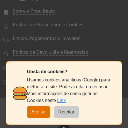
Sobre a Pneu Beato
Política de Privacidade e Cookies
Envios, Pagamentos e Ecovalor
Política de Devolução e Reembolso
Termos e Condições Gerais
Gosta de cookies?
Livro de Reclamações
Usamos cookies analíticos (Google) para
melhorar o site. Pode aceitar ou recusar.
Mais informações de como gerir os
Cookies neste
Link
© PneuBeato 2025
de Alberto Alexandre Silva Alves
NC:235076686
Aceitar
Rejeitar
Seg a Sex:
9:30 - 13:00 / 14:30 - 18:00
Sábado:
9:00
- 13:00