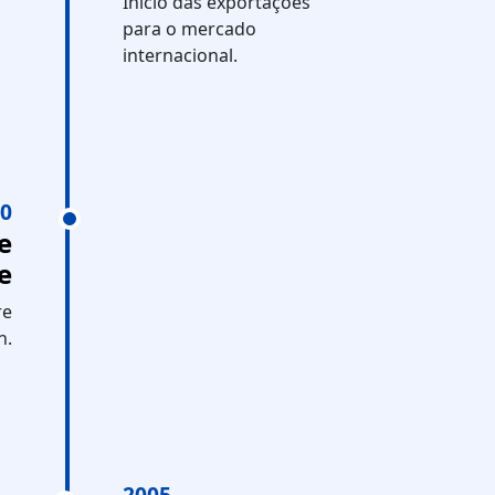
Início das exportações
para o mercado
internacional.
0
e
e
re
n.
2005