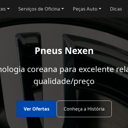
tes
Serviços de Oficina
Peças Auto
Dicas
Pneus Nexen
nologia coreana para excelente rel
qualidade/preço
Ver Ofertas
Conheça a História