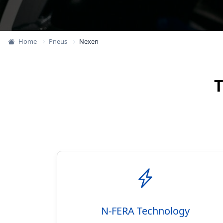
Home
Pneus
Nexen
T
N-FERA Technology