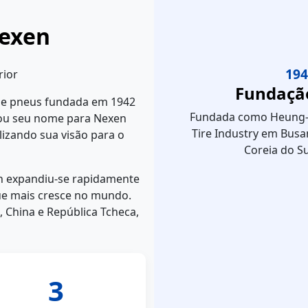
Nexen
194
rior
Fundaçã
 de pneus fundada em 1942
Fundada como Heung
dou seu nome para Nexen
Tire Industry em Busa
lizando sua visão para o
Coreia do Su
n expandiu-se rapidamente
ue mais cresce no mundo.
, China e República Tcheca,
3