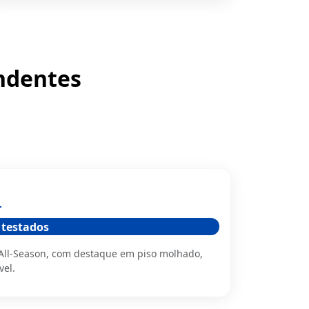
ndentes
n
 testados
 All-Season, com destaque em piso molhado,
vel.