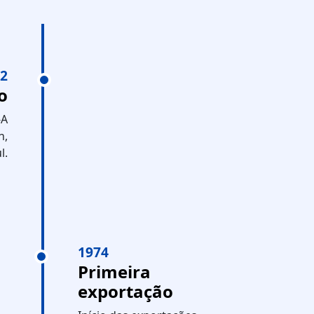
2
o
-A
n,
l.
1974
Primeira
exportação