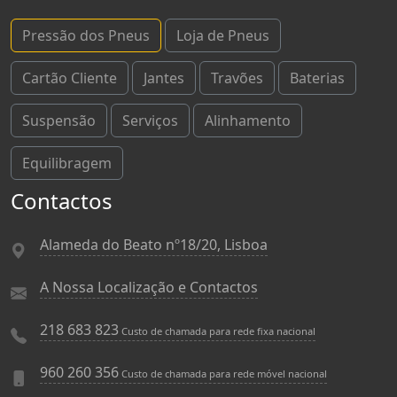
Pressão dos Pneus
Loja de Pneus
Cartão Cliente
Jantes
Travões
Baterias
Suspensão
Serviços
Alinhamento
Equilibragem
Contactos
Alameda do Beato nº18/20, Lisboa
A Nossa Localização e Contactos
218 683 823
Custo de chamada para rede fixa nacional
960 260 356
Custo de chamada para rede móvel nacional