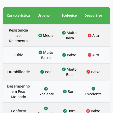
Característica
Urbano
Ecológico
Desportivo
O
Resistência
Muito
ao
Média
Alta
Baixa
Rolamento
Muito
Ruído
Baixo
Alto
Baixo
Muito
Durabilidade
Boa
Baixa
Boa
E
Desempenho
em Piso
Bom
Excelente
Excelente
V
Molhado
Conforto
Bom
Baixo