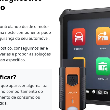
co
, controlando desde o motor
ema neste componente pode
gurança do seu automóvel.
stico, conseguimos ler e
avarias e propor as soluções
so específico.
ficar?
que aparecer alguma luz
es no comportamento do
umento de consumo ou
tida.