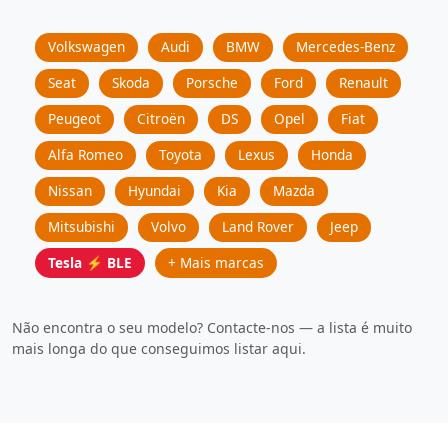
Volkswagen
Audi
BMW
Mercedes-Benz
Seat
Skoda
Porsche
Ford
Renault
Peugeot
Citroën
DS
Opel
Fiat
Alfa Romeo
Toyota
Lexus
Honda
Nissan
Hyundai
Kia
Mazda
Mitsubishi
Volvo
Land Rover
Jeep
Tesla ⚡ BLE
+ Mais marcas
Não encontra o seu modelo? Contacte-nos — a lista é muito
mais longa do que conseguimos listar aqui.