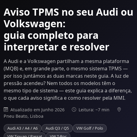
Aviso TPMS no seu Audi ou
Volkswagen:
guia completo para
interpretar e resolver
A Audi e a Volkswagen partilham a mesma plataforma
(MQB) e, em grande parte, o mesmo sistema TPMS —
por isso juntámos as duas marcas neste guia. A luz de
pressão acendeu? Nem todos os modelos têm o
mesmo tipo de sistema — este guia explica a diferença,
o que cada aviso significa e como resolver pela MMI.
Atualizado em Junho 2026
Leitura: ~7 min
Pneu Beato, Lisboa
Audi A3 / A4 / A6
Audi Q3 / Q5
VW Golf / Polo
VW Tiguan / Passat
VW T-Roc