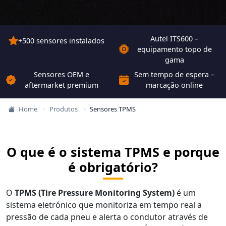
Autel ITS600 –
+500 sensores instalados
equipamento topo de
gama
Sensores OEM e
Sem tempo de espera –
aftermarket premium
marcação online
Home
Produtos
Sensores TPMS
O que é o sistema TPMS e porque
é obrigatório?
O
TPMS (Tire Pressure Monitoring System)
é um
sistema eletrónico que monitoriza em tempo real a
pressão de cada pneu e alerta o condutor através de