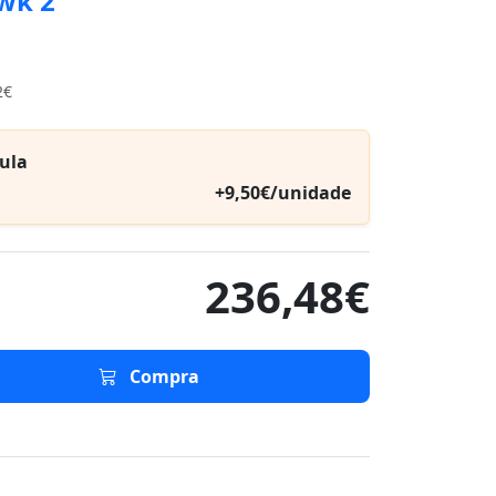
wk 2
2€
ula
+9,50€/unidade
236,48€
Compra