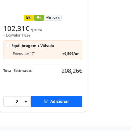
C
B
B 72dB
102,31€
/pneu
+ EcoValor 1,82€
Equilibragem + Válvula
Pneus até 17"
+9,50€/un
208,26€
Total Estimado:
-
+
2
Adicionar