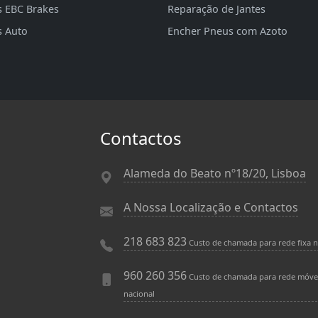
s EBC Brakes
Reparação de Jantes
s Auto
Encher Pneus com Azoto
Contactos
Alameda do Beato nº18/20, Lisboa
A Nossa Localização e Contactos
218 683 823
Custo de chamada para rede fixa n
960 260 356
Custo de chamada para rede móve
nacional