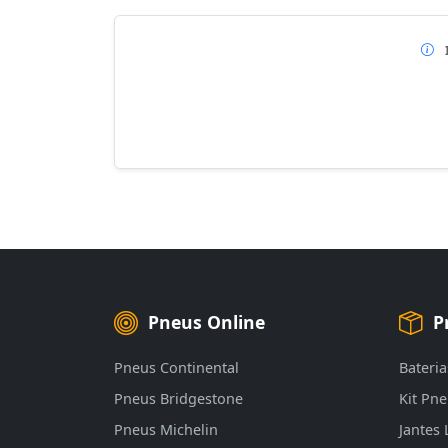
Pneus Online
P
Pneus Continental
Bateria
Pneus Bridgestone
Kit Pn
Pneus Michelin
Jantes 