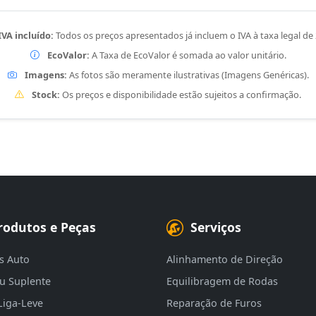
IVA incluído:
Todos os preços apresentados já incluem o IVA à taxa legal de
EcoValor:
A Taxa de EcoValor é somada ao valor unitário.
Imagens:
As fotos são meramente ilustrativas (Imagens Genéricas).
Stock:
Os preços e disponibilidade estão sujeitos a confirmação.
rodutos e Peças
Serviços
s Auto
Alinhamento de Direção
eu Suplente
Equilibragem de Rodas
Liga-Leve
Reparação de Furos