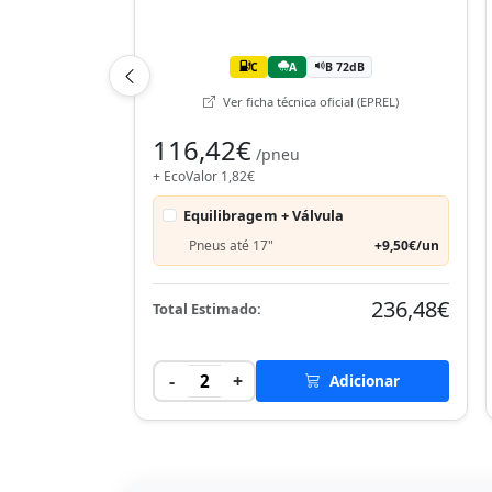
C
A
B 72dB
Ver ficha técnica oficial (EPREL)
116,42€
/pneu
+ EcoValor 1,82€
Equilibragem + Válvula
Pneus até 17"
+9,50€/un
236,48€
Total Estimado:
-
+
2
Adicionar