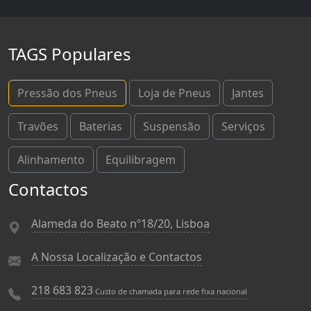
TAGS Populares
Pressão dos Pneus
Loja de Pneus
Jantes
Travões
Baterias
Suspensão
Serviços
Alinhamento
Equilibragem
Contactos
Alameda do Beato nº18/20, Lisboa
A Nossa Localização e Contactos
218 683 823
Custo de chamada para rede fixa nacional