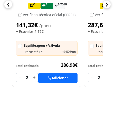
❮
❯
C
A
B 70dB
C
Ver ficha técnica oficial (EPREL)
Ver ficha téc
141,32€
287,61€
/pneu
/
+ Ecovalor 2,17€
+ Ecovalor 1,82
Equilibragem + Válvula
Equilibrage
Pneus até 17"
+9,50€/un
Pneus >= 18"
286,98€
Total Estimado:
Total Estimado:
-
+
-
+
2
2
Adicionar