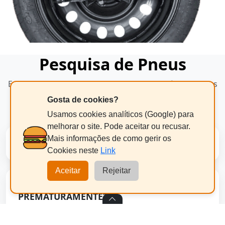
Pesquisa de Pneus
Encontre os melhores pneus para o seu veículo com as
principais marcas do mercado.
Gosta de cookies?
Usamos cookies analíticos (Google) para
melhorar o site. Pode aceitar ou recusar.
Mais informações de como gerir os
PESQUISA DE PNEUS POR MARCA
Cookies neste
Link
Aceitar
Rejeitar
OS MEUS PNEUS ESTÃO A DESGASTAR-SE
PREMATURAMENTE?