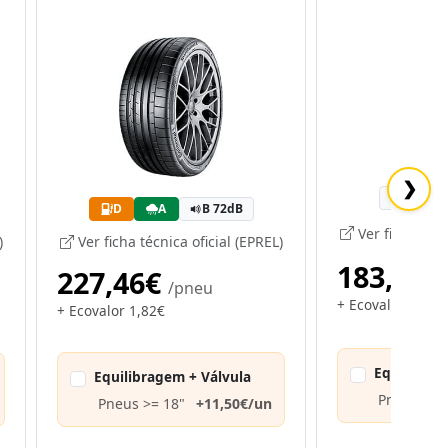
❯
-
D
A
B 72dB
Ver ficha técn
)
Ver ficha técnica oficial (EPREL)
183,83€
227,46€
/pneu
+ Ecovalor 2,37€
+ Ecovalor 1,82€
Equilibrag
Equilibragem + Válvula
Pneus até
Pneus >= 18"
+11,50€/un