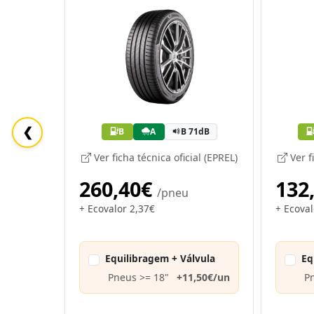
❮
B
A
B 71dB
Ver ficha técnica oficial (EPREL)
Ver fi
260,40€
132
/pneu
+ Ecovalor 2,37€
+ Ecoval
Equilibragem + Válvula
Eq
Pneus >= 18"
+11,50€/un
P