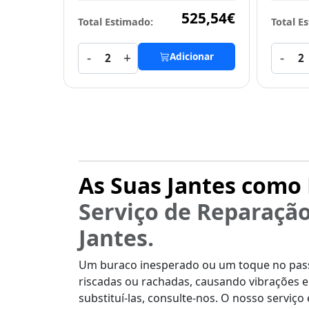
525,54€
Total Estimado:
Total E
-
+
-
Adicionar
2
2
As Suas Jantes como 
Serviço de Reparaçã
Jantes.
Um buraco inesperado ou um toque no passe
riscadas ou rachadas, causando vibrações 
substituí-las, consulte-nos. O nosso serviço