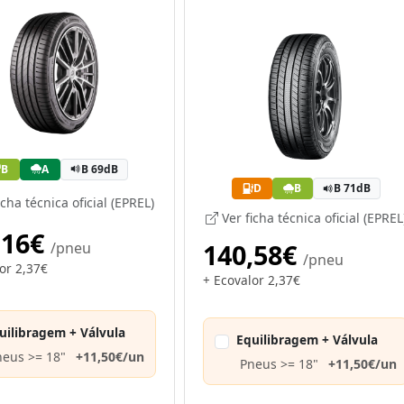
B
A
B 69dB
D
B
B 71dB
cha técnica oficial (EPREL)
Ver ficha técnica oficial (EPREL
,16€
140,58€
/pneu
/pneu
or 2,37€
+ Ecovalor 2,37€
uilibragem + Válvula
Equilibragem + Válvula
neus >= 18"
+11,50€/un
Pneus >= 18"
+11,50€/un