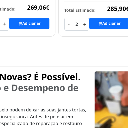
269,06€
285,90
stimado:
Total Estimado:
+
-
+
Adicionar
Adicionar
2
Novas? É Possível.
o e Desempeno de
io podem deixar as suas jantes tortas,
e insegurança. Antes de pensar em
 especializado de reparação e restauro