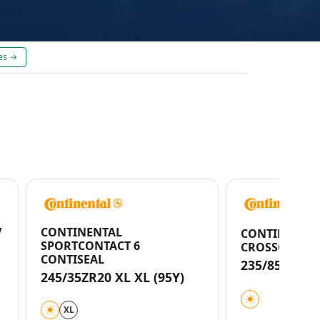
es →
V
CONTINENTAL
CONTINENTA
SPORTCONTACT 6
CROSSCONTAC
CONTISEAL
235/85R16 1
245/35ZR20 XL XL (95Y)
XL