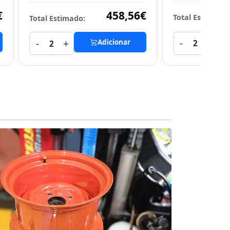
€
458,56€
Total Estimado:
Total Estimado:
-
+
-
+
Adicionar
2
2