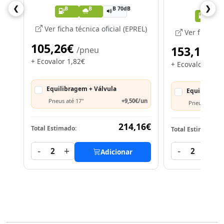
❮
❯
B
B
B 70dB
B
Ver ficha técnica oficial (EPREL)
Ver ficha téc
105,26€
153,16€
/pneu
/
+ Ecovalor 1,82€
+ Ecovalor 1,82
Equilibragem + Válvula
Equilibrage
Pneus até 17"
+9,50€/un
Pneus >= 18"
214,16€
Total Estimado:
Total Estimado:
-
+
-
+
2
2
Adicionar