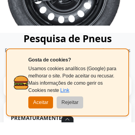
Pesquisa de Pneus
Encontre os melhores pneus para o seu veículo com as
principais marcas do mercado.
Gosta de cookies?
Usamos cookies analíticos (Google) para
melhorar o site. Pode aceitar ou recusar.
Mais informações de como gerir os
PESQUISA DE PNEUS POR MARCA
Cookies neste
Link
Aceitar
Rejeitar
OS MEUS PNEUS ESTÃO A DESGASTAR-SE
PREMATURAMENTE?