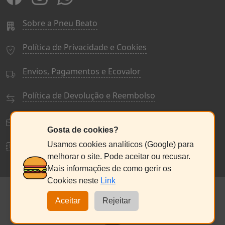
Sobre a Pneu Beato
Política de Privacidade e Cookies
Envios, Pagamentos e Ecovalor
Política de Devolução e Reembolso
Termos e Condições Gerais
Gosta de cookies?
Livro de Reclamações
Usamos cookies analíticos (Google) para
melhorar o site. Pode aceitar ou recusar.
Mais informações de como gerir os
Cookies neste
Link
© PneuBeato 2025
de Alberto Alexandre Silva Alves
Aceitar
Rejeitar
NC:235076686
Seg a Sex:
9:30 - 13:00 / 14:30 - 18:00
Sábado:
9:00
- 13:00