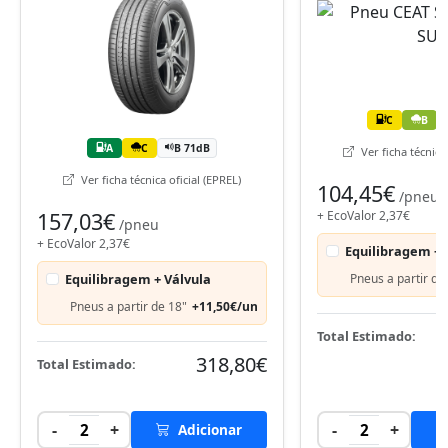
C
B
A
C
B 71dB
Ver ficha técnica 
Ver ficha técnica oficial (EPREL)
104,45€
/pneu
157,03€
+ EcoValor 2,37€
/pneu
+ EcoValor 2,37€
Equilibragem + 
Equilibragem + Válvula
Pneus a partir de
Pneus a partir de 18"
+11,50€/un
Total Estimado:
318,80€
Total Estimado:
-
+
-
+
2
Adicionar
2