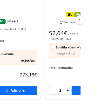
C
B
B 70dB
A
A 68dB
Ver ficha técnica oficial (EPREL)
écnica oficial (EPREL)
52,64€
/pneu
+ EcoValor 1,82€
neu
Equilibragem + Válvula
+ Válvula
Pneus até 17"
+9,50€
+9,50€/un
108,
Total Estimado:
273,18€
-
+
Adicionar
2
Adicionar