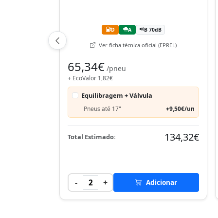
D
A
B 70dB
Ver ficha técnica oficial (EPREL)
65,34€
/pneu
+ EcoValor 1,82€
Equilibragem + Válvula
Pneus até 17"
+9,50€/un
134,32€
Total Estimado:
-
+
2
Adicionar