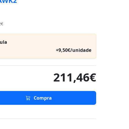
AWK2
2€
ula
+9,50€/unidade
211,46€
Compra