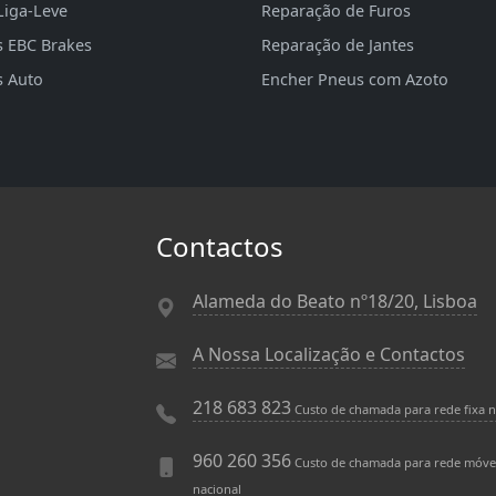
Liga-Leve
Reparação de Furos
s EBC Brakes
Reparação de Jantes
s Auto
Encher Pneus com Azoto
Contactos
Alameda do Beato nº18/20, Lisboa
A Nossa Localização e Contactos
218 683 823
Custo de chamada para rede fixa n
960 260 356
Custo de chamada para rede móve
nacional