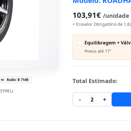
Modelo: ROADH
103,91€
/unidade
+ Ecovalor Obrigatório de 1,8
Equilibragem + Válv
Pneus até 17"
Total Estimado:
Ruído: B 71dB
 (EPREL)
-
+
2