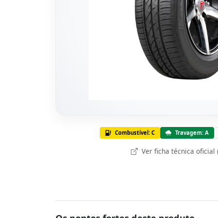
Combustível: C
Travagem: A
Ver ficha técnica oficial
Os pontos fortes deste produto