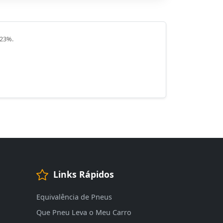
 23%.
Links Rápidos
Equivalência de Pneus
Que Pneu Leva o Meu Carro