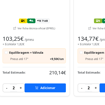
C
A
B 71dB
B
Ver ficha técnica oficial (EPREL)
Ver ficha t
103,25€
134,77€
/pneu
/p
+ EcoValor 1,82€
+ EcoValor 1,82€
Equilibragem + Válvula
Equilibragem 
Pneus até 17"
+9,50€/un
Pneus até 17"
210,14€
Total Estimado:
Total Estimado:
-
+
-
+
2
Adicionar
2