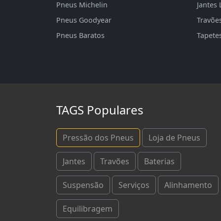
Pneus Michelin
Jantes 
Pneus Goodyear
Travõe
Pneus Baratos
Tapete
TAGS Populares
Pressão dos Pneus
Loja de Pneus
Jantes
Travões
Baterias
Suspensão
Serviços
Alinhamento
Equilibragem