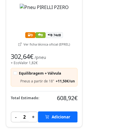
D
B
B 74dB
Ver ficha técnica oficial (EPREL)
302,64€
/pneu
+ EcoValor 1,82€
Equilibragem + Válvula
Pneus a partir de 18"
+11,50€/un
608,92€
Total Estimado:
-
+
2
Adicionar