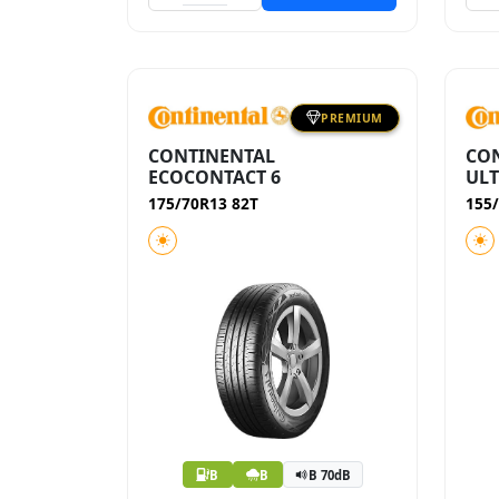
PREMIUM
CONTINENTAL
CO
ECOCONTACT 6
UL
175/70R13 82T
155
B
B
B 70dB