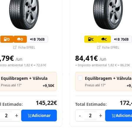
D
D
B 70dB
C
C
B 70dB
Ficha EPREL
Ficha EPREL
,79€
84,41€
/un
/un
osto ambiental 1,82 € = 72,61€
+ Imposto ambiental 1,82 € = 86,23€
Equilibragem + Válvula
Equilibragem + Válvula
Pneus até 17"
+9,50€
Pneus até 17"
+9
145,22€
172,
l Estimado:
Total Estimado:
+
-
+
2
Adicionar
2
Adicion