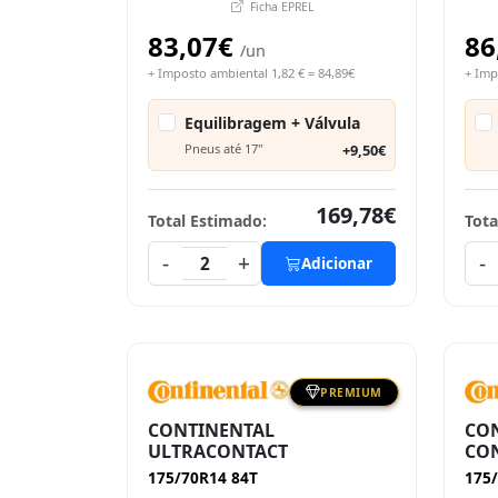
Ficha EPREL
83,07€
86
/un
+ Imposto ambiental 1,82 € = 84,89€
+ Imp
Equilibragem + Válvula
Pneus até 17"
+9,50€
169,78€
Total Estimado:
Tota
-
+
-
2
Adicionar
PREMIUM
CONTINENTAL
CO
ULTRACONTACT
CON
175/70R14 84T
175/