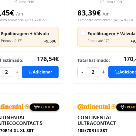
Ficha EPREL
Ficha EPREL
,45€
83,39€
/un
/un
osto ambiental 1,82 € = 88,27€
+ Imposto ambiental 1,82 € = 85,21€
Equilibragem + Válvula
Equilibragem + Válvula
Pneus até 17"
+9,50€
Pneus até 17"
+9
176,54€
170,
l Estimado:
Total Estimado:
+
-
+
2
Adicionar
2
Adicion
PREMIUM
PREM
NTINENTAL
CONTINENTAL
TIECOCONTACT 5
ULTRACONTACT
70R14 XL XL 88T
185/70R14 88T