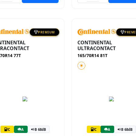
PREMIUM
PREM
NTINENTAL
CONTINENTAL
TRACONTACT
ULTRACONTACT
/70R14 77T
165/70R14 81T
C
A
B 68dB
C
A
B 68dB