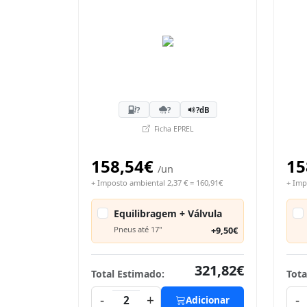
?
?
?dB
Ficha EPREL
158,54€
15
/un
+ Imposto ambiental 2,37 € = 160,91€
+ Imp
Equilibragem + Válvula
Pneus até 17"
+9,50€
321,82€
Total Estimado:
Tota
-
+
-
2
Adicionar