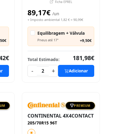
Ficha EPREL
89,17€
/un
+ Imposto ambiental 1,82 € = 90,99€
Equilibragem + Válvula
,50€
Pneus até 17"
+9,50€
42€
181,98€
Total Estimado:
-
+
ar
2
Adicionar
IUM
PREMIUM
CONTINENTAL 4X4CONTACT
205/70R15 96T