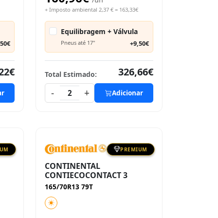
+ Imposto ambiental 2,37 € = 163,33€
Equilibragem + Válvula
,50€
Pneus até 17"
+9,50€
22€
326,66€
Total Estimado:
-
+
ar
2
Adicionar
IUM
PREMIUM
CONTINENTAL
CONTIECOCONTACT 3
165/70R13 79T