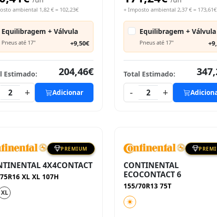
osto ambiental 1,82 € = 102,23€
+ Imposto ambiental 2,37 € = 173,61€
Equilibragem + Válvula
Equilibragem + Válvula
Pneus até 17"
+9,50€
Pneus até 17"
+9
204,46€
347,
l Estimado:
Total Estimado:
+
-
+
2
Adicionar
2
Adicion
PREMIUM
PREM
NTINENTAL 4X4CONTACT
CONTINENTAL
ECOCONTACT 6
/75R16 XL XL 107H
155/70R13 75T
XL