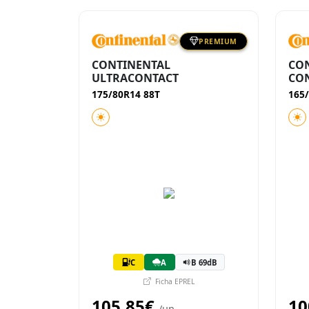
PREMIUM
CONTINENTAL
CO
ULTRACONTACT
CON
175/80R14 88T
165
C
A
B 69dB
Ficha EPREL
105,85€
10
/un