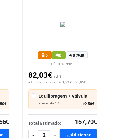
D
B
B 70dB
Ficha EPREL
82,03€
/un
+ Imposto ambiental 1,82 € = 83,85€
Equilibragem + Válvula
,50€
Pneus até 17"
+9,50€
66€
167,70€
Total Estimado:
-
+
ar
2
Adicionar