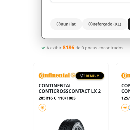
RunFlat
Reforçado (XL)
8186
A exibir
de
0
pneus encontrados
PREMIUM
CONTINENTAL
CO
CONTICROSSCONTACT LX 2
CON
205R16 C 110/108S
125