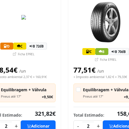
D
C
B 72dB
C
B
B 70dB
Ficha EPREL
Ficha EPREL
8,54€
77,51€
/un
/un
osto ambiental 2,37 € = 160,91€
+ Imposto ambiental 1,82 € = 79,33€
Equilibragem + Válvula
Equilibragem + Válvula
Pneus até 17"
+9,50€
Pneus até 17"
+9
321,82€
158,
l Estimado:
Total Estimado:
+
-
+
2
Adicionar
2
Adicion