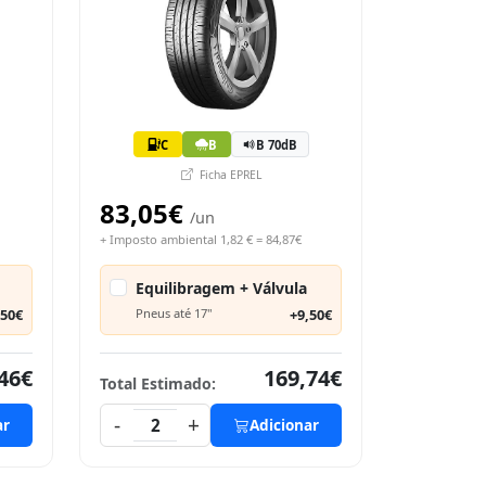
C
B
B 70dB
Ficha EPREL
83,05€
/un
+ Imposto ambiental 1,82 € = 84,87€
Equilibragem + Válvula
,50€
Pneus até 17"
+9,50€
46€
169,74€
Total Estimado:
-
+
ar
2
Adicionar