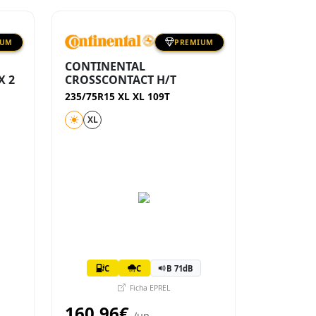
IUM
PREMIUM
CONTINENTAL
X 2
CROSSCONTACT H/T
235/75R15 XL XL 109T
XL
C
C
B 71dB
Ficha EPREL
160,96€
/un