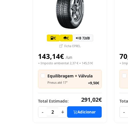
C
C
B 72dB
Ficha EPREL
143,14€
70
/un
+ Imposto ambiental 2,37 € = 145,51€
+ Imp
Equilibragem + Válvula
Pneus até 17"
+9,50€
291,02€
Total Estimado:
Tota
-
+
-
2
Adicionar