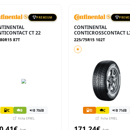
PREMIUM
PREM
NTINENTAL
CONTINENTAL
TICONTACT CT 22
CONTICROSSCONTACT L
/80R15 87T
225/75R15 102T
C
B
B 70dB
D
C
B 71dB
Ficha EPREL
Ficha EPREL
0,41€
171,24€
/un
/un