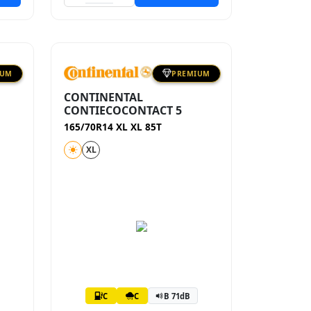
IUM
PREMIUM
CONTINENTAL
CONTIECOCONTACT 5
165/70R14 XL XL 85T
XL
C
C
B 71dB