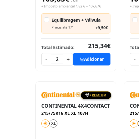
+ Imposto ambiental 1,82 € = 107,67€
+ Imp
Equilibragem + Válvula
Pneus até 17"
+9,50€
215,34€
Total Estimado:
Tota
-
+
-
2
Adicionar
PREMIUM
CONTINENTAL 4X4CONTACT
CO
215/75R16 XL XL 107H
215
XL