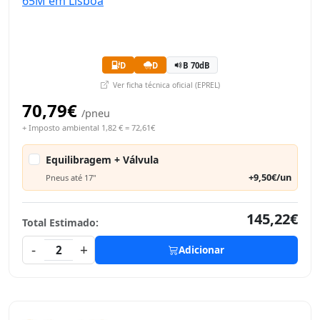
D
D
B 70dB
Ver ficha técnica oficial (EPREL)
70,79€
/pneu
+ Imposto ambiental 1,82 € = 72,61€
Equilibragem + Válvula
+9,50€/un
Pneus até 17"
145,22€
Total Estimado:
-
+
2
Adicionar