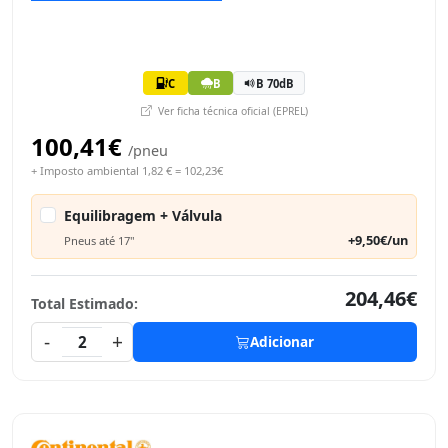
C
B
B 70dB
Ver ficha técnica oficial (EPREL)
100,41€
/pneu
+ Imposto ambiental 1,82 € = 102,23€
Equilibragem + Válvula
+9,50€/un
Pneus até 17"
204,46€
Total Estimado:
-
+
2
Adicionar