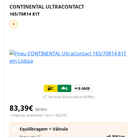
CONTINENTAL ULTRACONTACT
165/70R14 81T
C
A
B 68dB
Ver ficha técnica oficial (EPREL)
83,39€
/pneu
+ Imposto ambiental 1,82 € = 85,21€
Equilibragem + Válvula
+9,50€/un
Pneus até 17"