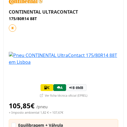
CONTINENTAL ULTRACONTACT
175/80R14 88T
C
A
B 69dB
Ver ficha técnica oficial (EPREL)
105,85€
/pneu
+ Imposto ambiental 1,82 € = 107,67€
Equilibragem + Válvula