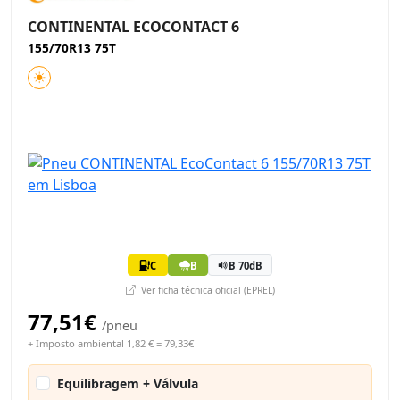
CONTINENTAL ECOCONTACT 6
155/70R13 75T
C
B
B 70dB
Ver ficha técnica oficial (EPREL)
77,51€
/pneu
+ Imposto ambiental 1,82 € = 79,33€
Equilibragem + Válvula