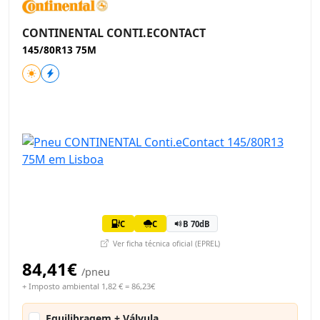
CONTINENTAL CONTI.ECONTACT
145/80R13 75M
C
C
B 70dB
Ver ficha técnica oficial (EPREL)
84,41€
/pneu
+ Imposto ambiental 1,82 € = 86,23€
Equilibragem + Válvula