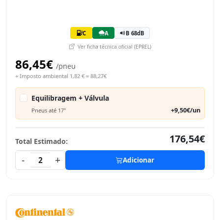
C
A
B 68dB
Ver ficha técnica oficial (EPREL)
86,45€
/pneu
+ Imposto ambiental 1,82 € = 88,27€
Equilibragem + Válvula
+9,50€/un
Pneus até 17"
176,54€
Total Estimado:
-
+
2
Adicionar