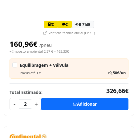
C
C
B 71dB
Ver ficha técnica oficial (EPREL)
160,96€
/pneu
+ Imposto ambiental 2,37 € = 163,33€
Equilibragem + Válvula
+9,50€/un
Pneus até 17"
326,66€
Total Estimado:
-
+
2
Adicionar