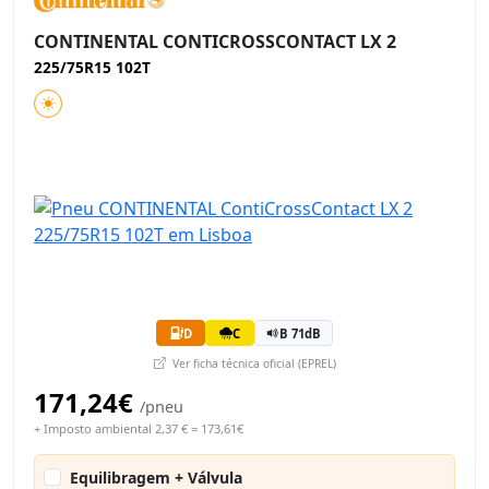
CONTINENTAL CONTICROSSCONTACT LX 2
225/75R15 102T
D
C
B 71dB
Ver ficha técnica oficial (EPREL)
171,24€
/pneu
+ Imposto ambiental 2,37 € = 173,61€
Equilibragem + Válvula