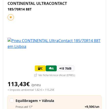
CONTINENTAL ULTRACONTACT
185/70R14 88T
C
A
B 70dB
Ver ficha técnica oficial (EPREL)
113,43€
/pneu
+ Imposto ambiental 1,82 € = 115,25€
Equilibragem + Válvula
+9,50€/un
Pneus até 17"