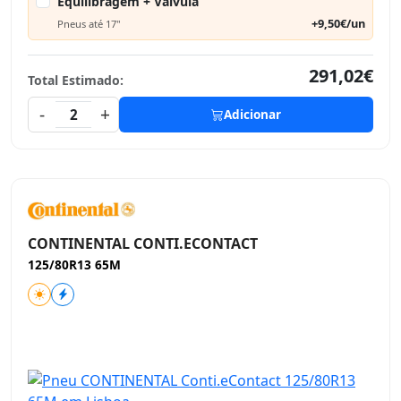
Equilibragem + Válvula
+9,50€/un
Pneus até 17"
291,02€
Total Estimado:
-
+
2
Adicionar
CONTINENTAL CONTI.ECONTACT
125/80R13 65M