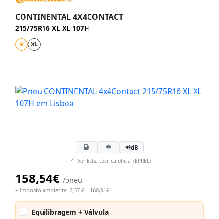
CONTINENTAL 4X4CONTACT
215/75R16 XL XL 107H
XL
dB
Ver ficha técnica oficial (EPREL)
158,54€
/pneu
+ Imposto ambiental 2,37 € = 160,91€
Equilibragem + Válvula