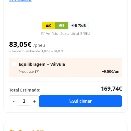
C
B
B 70dB
Ver ficha técnica oficial (EPREL)
83,05€
/pneu
+ Imposto ambiental 1,82 € = 84,87€
Equilibragem + Válvula
+9,50€/un
Pneus até 17"
169,74€
Total Estimado:
-
+
2
Adicionar