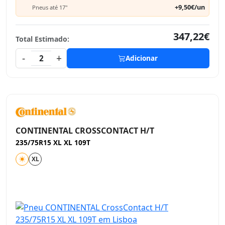
+9,50€/un
Pneus até 17"
347,22€
Total Estimado:
-
+
2
Adicionar
CONTINENTAL CROSSCONTACT H/T
235/75R15 XL XL 109T
XL