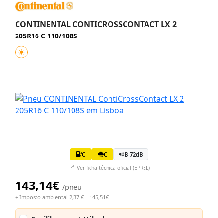
CONTINENTAL CONTICROSSCONTACT LX 2
205R16 C 110/108S
C
C
B 72dB
Ver ficha técnica oficial (EPREL)
143,14€
/pneu
+ Imposto ambiental 2,37 € = 145,51€