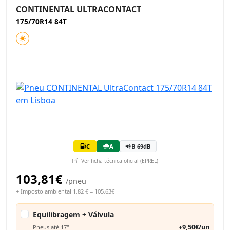
CONTINENTAL ULTRACONTACT
175/70R14 84T
C
A
B 69dB
Ver ficha técnica oficial (EPREL)
103,81€
/pneu
+ Imposto ambiental 1,82 € = 105,63€
Equilibragem + Válvula
+9,50€/un
Pneus até 17"