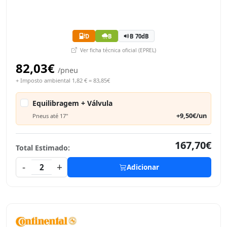
D
B
B 70dB
Ver ficha técnica oficial (EPREL)
82,03€
/pneu
+ Imposto ambiental 1,82 € = 83,85€
Equilibragem + Válvula
+9,50€/un
Pneus até 17"
167,70€
Total Estimado:
-
+
2
Adicionar