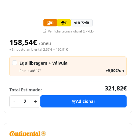
D
C
B 72dB
Ver ficha técnica oficial (EPREL)
158,54€
/pneu
+ Imposto ambiental 2,37 € = 160,91€
Equilibragem + Válvula
+9,50€/un
Pneus até 17"
321,82€
Total Estimado:
-
+
2
Adicionar