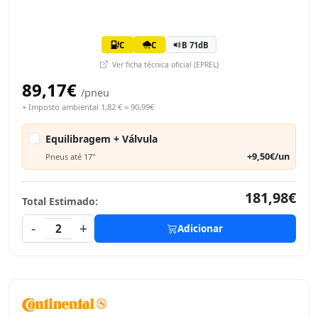
C
C
B 71dB
Ver ficha técnica oficial (EPREL)
89,17€
/pneu
+ Imposto ambiental 1,82 € = 90,99€
Equilibragem + Válvula
+9,50€/un
Pneus até 17"
181,98€
Total Estimado:
-
+
2
Adicionar