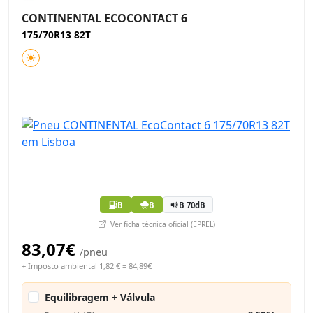
CONTINENTAL ECOCONTACT 6
175/70R13 82T
B
B
B 70dB
Ver ficha técnica oficial (EPREL)
83,07€
/pneu
+ Imposto ambiental 1,82 € = 84,89€
Equilibragem + Válvula