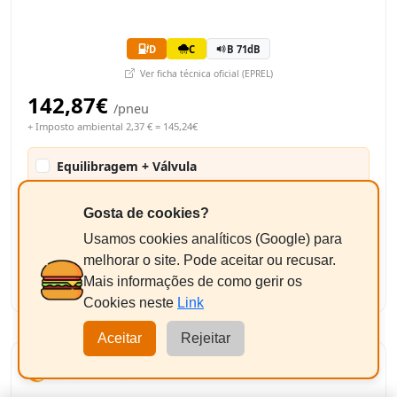
D
C
B 71dB
Ver ficha técnica oficial (EPREL)
142,87€
/pneu
+ Imposto ambiental 2,37 € = 145,24€
Equilibragem + Válvula
+9,50€/un
Pneus até 17"
Gosta de cookies?
290,48€
Usamos cookies analíticos (Google) para
Total Estimado:
melhorar o site. Pode aceitar ou recusar.
-
+
2
Adicionar
Mais informações de como gerir os
Cookies neste
Link
Aceitar
Rejeitar