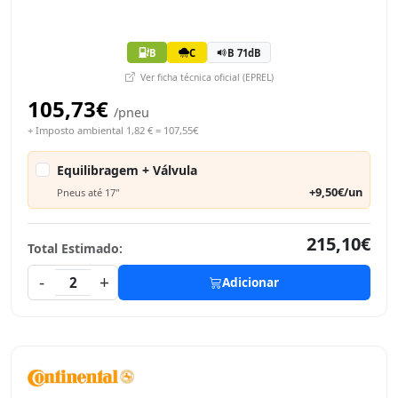
B
C
B 71dB
Ver ficha técnica oficial (EPREL)
105,73€
/pneu
+ Imposto ambiental 1,82 € = 107,55€
Equilibragem + Válvula
+9,50€/un
Pneus até 17"
215,10€
Total Estimado:
-
+
2
Adicionar