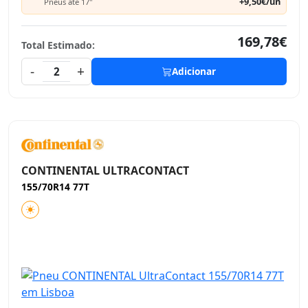
+9,50€/un
Pneus até 17"
169,78€
Total Estimado:
-
+
2
Adicionar
CONTINENTAL ULTRACONTACT
155/70R14 77T