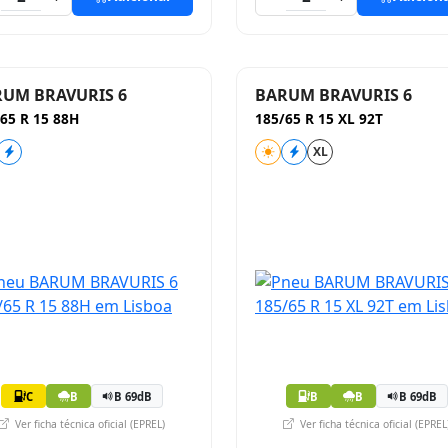
UM BRAVURIS 6
BARUM BRAVURIS 6
65 R 15 88H
185/65 R 15 XL 92T
XL
C
B
B 69dB
B
B
B 69dB
Ver ficha técnica oficial (EPREL)
Ver ficha técnica oficial (EPREL