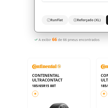
RunFlat
Reforçado (XL)
66
A exibir
de
66
pneus encontrados
CONTINENTAL
CO
ULTRACONTACT
UL
185/65R15 88T
185