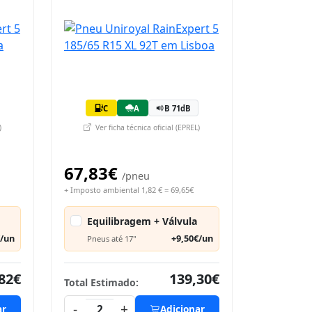
C
A
B 71dB
)
Ver ficha técnica oficial (EPREL)
67,83€
/pneu
+ Imposto ambiental 1,82 € = 69,65€
Equilibragem + Válvula
€/un
+9,50€/un
Pneus até 17"
82€
139,30€
Total Estimado:
-
+
ar
2
Adicionar