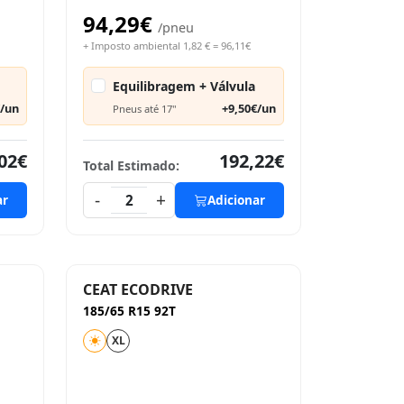
94,29€
/pneu
+ Imposto ambiental 1,82 € = 96,11€
Equilibragem + Válvula
€/un
+9,50€/un
Pneus até 17"
02€
192,22€
Total Estimado:
-
+
ar
2
Adicionar
CEAT ECODRIVE
185/65 R15 92T
XL