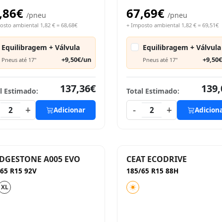
,86€
67,69€
/pneu
/pneu
osto ambiental 1,82 € = 68,68€
+ Imposto ambiental 1,82 € = 69,51€
Equilibragem + Válvula
Equilibragem + Válvula
+9,50€/un
+9,50
Pneus até 17"
Pneus até 17"
137,36€
139,
l Estimado:
Total Estimado:
+
-
+
2
Adicionar
2
Adicion
DGESTONE A005 EVO
CEAT ECODRIVE
65 R15 92V
185/65 R15 88H
XL