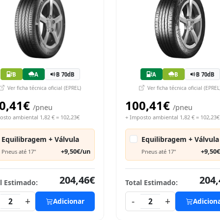
B
A
B 70dB
A
B
B 70dB
Ver ficha técnica oficial (EPREL)
Ver ficha técnica oficial (EPREL
0,41€
100,41€
/pneu
/pneu
osto ambiental 1,82 € = 102,23€
+ Imposto ambiental 1,82 € = 102,23€
Equilibragem + Válvula
Equilibragem + Válvula
+9,50€/un
+9,50
Pneus até 17"
Pneus até 17"
204,46€
204,
l Estimado:
Total Estimado:
+
-
+
2
Adicionar
2
Adicion