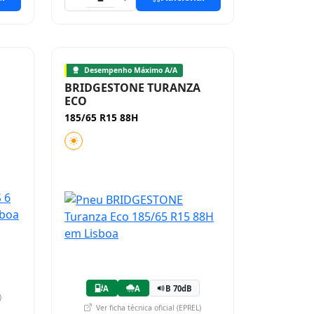
Desempenho Máximo A/A
BRIDGESTONE TURANZA
ECO
185/65 R15 88H
A
A
B 70dB
)
Ver ficha técnica oficial (EPREL)