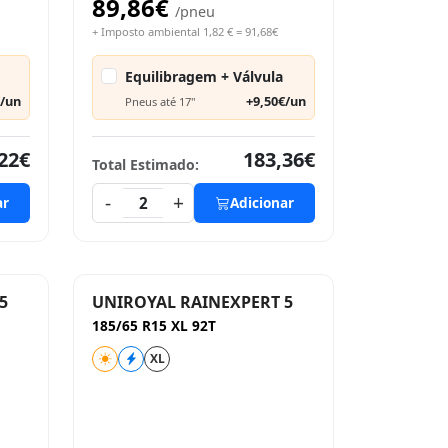
89,86€
/pneu
+ Imposto ambiental 1,82 € = 91,68€
Equilibragem + Válvula
€/un
+9,50€/un
Pneus até 17"
22€
183,36€
Total Estimado:
-
+
ar
2
Adicionar
5
UNIROYAL RAINEXPERT 5
185/65 R15 XL 92T
XL