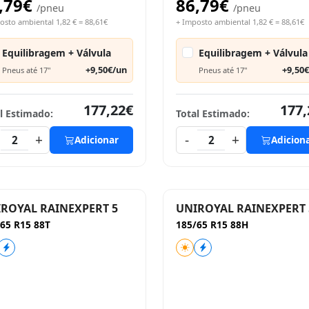
,79€
86,79€
/pneu
/pneu
osto ambiental 1,82 € = 88,61€
+ Imposto ambiental 1,82 € = 88,61€
Equilibragem + Válvula
Equilibragem + Válvula
+9,50€/un
+9,50
Pneus até 17"
Pneus até 17"
177,22€
177,
l Estimado:
Total Estimado:
+
-
+
2
Adicionar
2
Adicion
ROYAL RAINEXPERT 5
UNIROYAL RAINEXPERT 
65 R15 88T
185/65 R15 88H