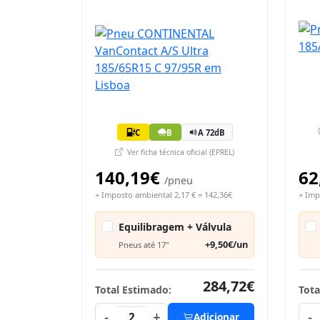
C
B
A 72dB
Ver ficha técnica oficial (EPREL)
140,19€
62
/pneu
+ Imposto ambiental 2,17 € = 142,36€
+ Imp
Equilibragem + Válvula
+9,50€/un
Pneus até 17"
284,72€
Total Estimado:
Tota
-
+
-
2
Adicionar