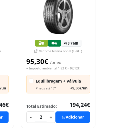
B
A
B 71dB
)
Ver ficha técnica oficial (EPREL)
95,30€
/pneu
+ Imposto ambiental 1,82 € = 97,12€
Equilibragem + Válvula
€/un
+9,50€/un
Pneus até 17"
46€
194,24€
Total Estimado:
-
+
ar
2
Adicionar