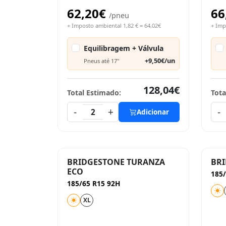
62,20€
66
/pneu
+ Imposto ambiental 1,82 € = 64,02€
+ Imp
Equilibragem + Válvula
+9,50€/un
Pneus até 17"
128,04€
Total Estimado:
Tota
-
+
-
2
Adicionar
BRIDGESTONE TURANZA
BRI
ECO
185/
185/65 R15 92H
XL