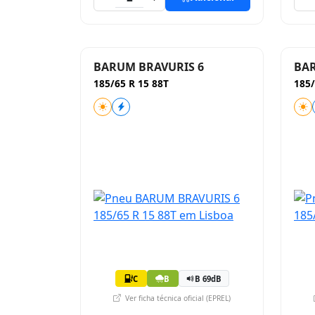
BARUM BRAVURIS 6
BAR
185/65 R 15 88T
185/
C
B
B 69dB
Ver ficha técnica oficial (EPREL)