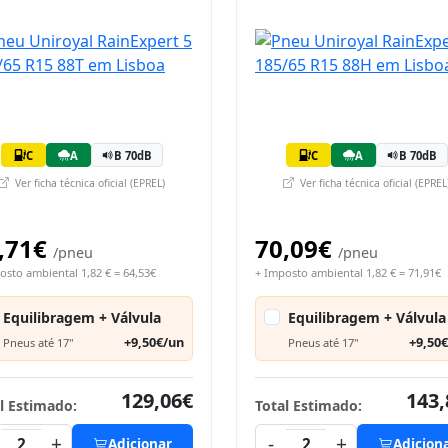
C
A
B 70dB
C
A
B 70dB
Ver ficha técnica oficial (EPREL)
Ver ficha técnica oficial (EPREL
,71€
70,09€
/pneu
/pneu
osto ambiental 1,82 € = 64,53€
+ Imposto ambiental 1,82 € = 71,91€
Equilibragem + Válvula
Equilibragem + Válvula
+9,50€/un
+9,50
Pneus até 17"
Pneus até 17"
129,06€
143,
l Estimado:
Total Estimado:
+
-
+
2
Adicionar
2
Adicion