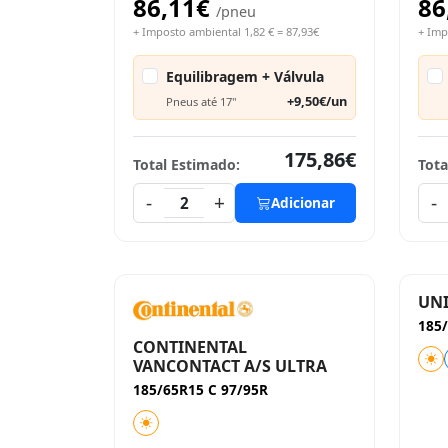
86,11€
86
/pneu
+ Imposto ambiental 1,82 € = 87,93€
+ Imp
Equilibragem + Válvula
+9,50€/un
Pneus até 17"
175,86€
Total Estimado:
Tota
-
+
-
2
Adicionar
UNI
185/
CONTINENTAL
VANCONTACT A/S ULTRA
185/65R15 C 97/95R