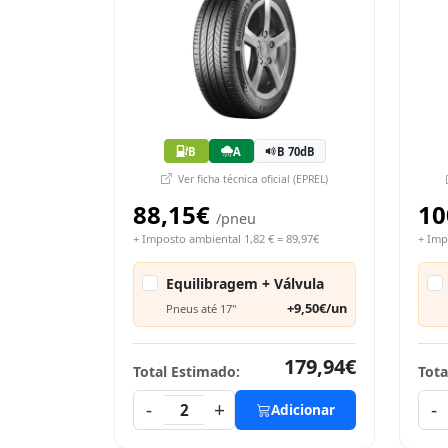
B
A
B 70dB
Ver ficha técnica oficial (EPREL)
88,15€
10
/pneu
+ Imposto ambiental 1,82 € = 89,97€
+ Imp
Equilibragem + Válvula
+9,50€/un
Pneus até 17"
179,94€
Total Estimado:
Tota
-
+
-
2
Adicionar