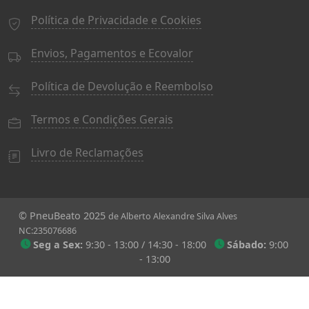
Política de Privacidade e Cookies
Envios, Pagamentos e Ecovalor
Política de Devolução e Reembolso
Termos e Condições Gerais
Livro de Reclamações
© PneuBeato 2025
de Alberto Alexandre Silva Alves
NC:235076686
Seg a Sex:
9:30 - 13:00 / 14:30 - 18:00
Sábado:
9:00
- 13:00