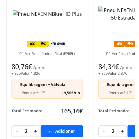
C
C
B 69dB
D
D
Ver ficha técnica oficial (EPREL)
Ver ficha técnica 
80,76€
84,34€
/pneu
/pneu
+ EcoValor 1,82€
+ EcoValor 2,37€
Equilibragem + Válvula
Equilibragem + 
Pneus até 17"
+9,50€/un
Pneus até 17"
165,16€
Total Estimado:
Total Estimado:
-
+
-
+
2
Adicionar
2