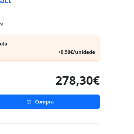
act
7€
ula
+9,50€/unidade
278,30€
Compra