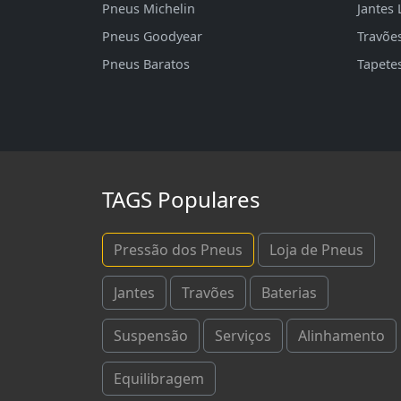
Pneus Michelin
Jantes 
Pneus Goodyear
Travõe
Pneus Baratos
Tapete
TAGS Populares
Pressão dos Pneus
Loja de Pneus
Jantes
Travões
Baterias
Suspensão
Serviços
Alinhamento
Equilibragem