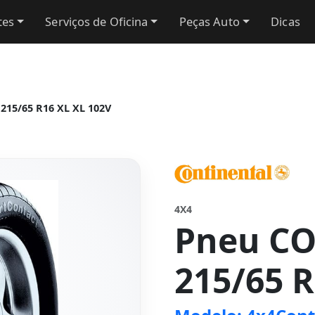
tes
Serviços de Oficina
Peças Auto
Dicas
215/65 R16 XL XL 102V
4X4
Pneu C
215/65 R