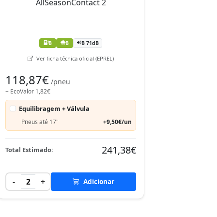
B
B
B 71dB
Ver ficha técnica oficial (EPREL)
118,87€
/pneu
+ EcoValor 1,82€
Equilibragem + Válvula
Pneus até 17"
+9,50€/un
241,38€
Total Estimado:
-
+
2
Adicionar