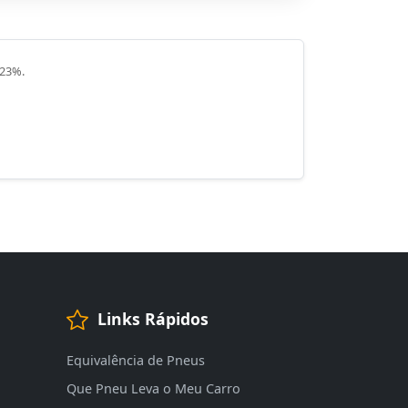
 23%.
Links Rápidos
Equivalência de Pneus
Que Pneu Leva o Meu Carro