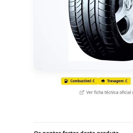
Combustível: C
Travagem: C
Ver ficha técnica oficial
Os pontos fortes deste produto