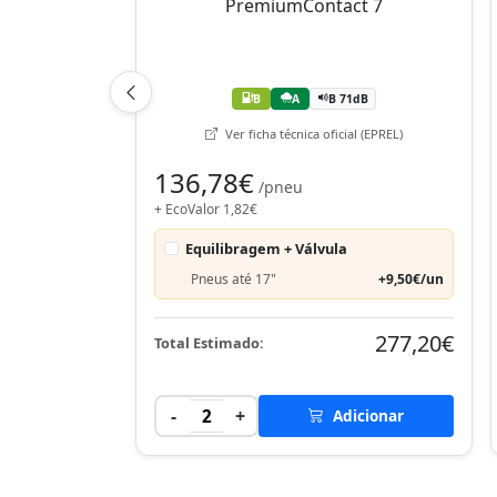
B
A
B 71dB
Ver ficha técnica oficial (EPREL)
136,78€
/pneu
+ EcoValor 1,82€
Equilibragem + Válvula
Pneus até 17"
+9,50€/un
277,20€
Total Estimado:
-
+
2
Adicionar