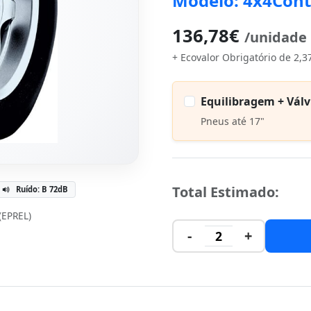
Modelo: 4x4Cont
136,78€
/unidade
+ Ecovalor Obrigatório de 2,3
Equilibragem + Válv
Pneus até 17"
Total Estimado:
Ruído: B 72dB
 (EPREL)
-
+
2