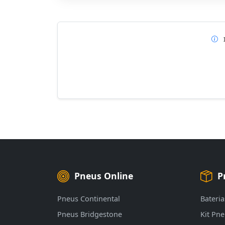
Pneus Online
P
Pneus Continental
Bateria
Pneus Bridgestone
Kit Pn