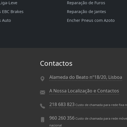
Liga-Leve
Reparação de Furos
s EBC Brakes
Reparação de Jantes
s Auto
Encher Pneus com Azoto
Contactos
Alameda do Beato nº18/20, Lisboa
A Nossa Localização e Contactos
218 683 823
Custo de chamada para rede fixa n
960 260 356
Custo de chamada para rede móve
nacional