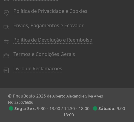
Política de Privacidade e Cookies
Envios, Pagamentos e Ecovalor
Política de Devolução e Reembolso
Termos e Condições Gerais
Livro de Reclamações
© PneuBeato 2025
de Alberto Alexandre Silva Alves
NC:235076686
Seg a Sex:
9:30 - 13:00 / 14:30 - 18:00
Sábado:
9:00
- 13:00