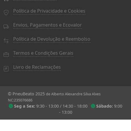
Política de Privacidade e Cookies
Envios, Pagamentos e Ecovalor
Política de Devolução e Reembolso
Termos e Condições Gerais
Livro de Reclamações
© PneuBeato 2025
de Alberto Alexandre Silva Alves
NC:235076686
Seg a Sex:
9:30 - 13:00 / 14:30 - 18:00
Sábado:
9:00
- 13:00