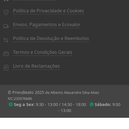
Política de Privacidade e Cookies
Envios, Pagamentos e Ecovalor
Política de Devolução e Reembolso
Termos e Condições Gerais
Livro de Reclamações
© PneuBeato 2025
de Alberto Alexandre Silva Alves
NC:235076686
Seg a Sex:
9:30 - 13:00 / 14:30 - 18:00
Sábado:
9:00
- 13:00