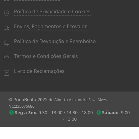
Política de Privacidade e Cookies
Envios, Pagamentos e Ecovalor
Política de Devolução e Reembolso
Termos e Condições Gerais
Livro de Reclamações
© PneuBeato 2025
de Alberto Alexandre Silva Alves
NC:235076686
Seg a Sex:
9:30 - 13:00 / 14:30 - 18:00
Sábado:
9:00
- 13:00