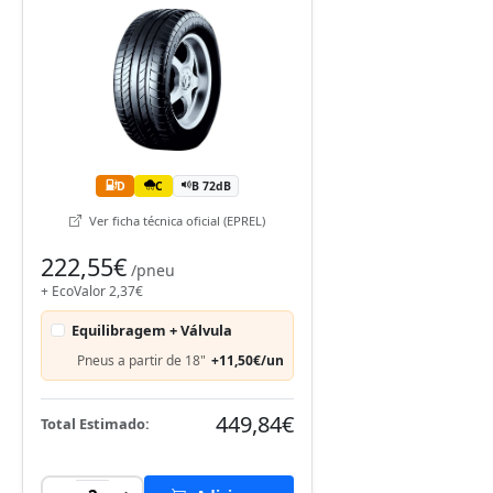
D
C
B 72dB
Ver ficha técnica oficial (EPREL)
222,55€
/pneu
+ EcoValor 2,37€
Equilibragem + Válvula
Pneus a partir de 18"
+11,50€/un
449,84€
Total Estimado: