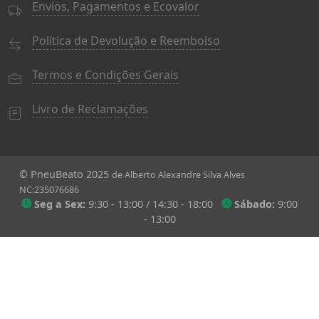
Envios, Pagamentos e Ecovalor
Política de Devolução e Reembolso
Termos e Condições Gerais
Livro de Reclamações
© PneuBeato 2025
de Alberto Alexandre Silva Alves
NC:235076686
Seg a Sex:
9:30 - 13:00 / 14:30 - 18:00
Sábado:
9:00
- 13:00