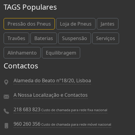
TAGS Populares
Pressão dos Pneus
Loja de Pneus
Jantes
Travões
Baterias
Suspensão
Serviços
Alinhamento
Equilibragem
Contactos
Alameda do Beato nº18/20, Lisboa
A Nossa Localização e Contactos
218 683 823
Custo de chamada para rede fixa nacional
960 260 356
Custo de chamada para rede móvel nacional