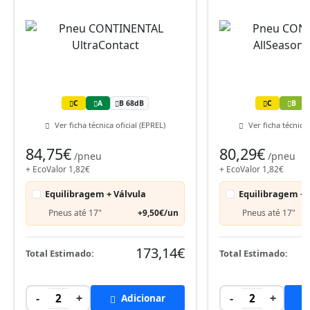
C
A
B 68dB
C
B
Ver ficha técnica oficial (EPREL)
Ver ficha técnica 
84,75€
80,29€
/pneu
/pneu
+ EcoValor 1,82€
+ EcoValor 1,82€
Equilibragem + Válvula
Equilibragem + 
Pneus até 17"
+9,50€/un
Pneus até 17"
173,14€
Total Estimado:
Total Estimado:
-
+
-
+
2
Adicionar
2