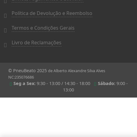
Política de Devolução e Reembolso
Termos e Condições Gerais
Livro de Reclamações
© PneuBeato 2025
de Alberto Alexandre Silva Alves
NC:235076686
Seg a Sex:
9:30 - 13:00 / 14:30 - 18:00
Sábado:
9:00 -
13:00