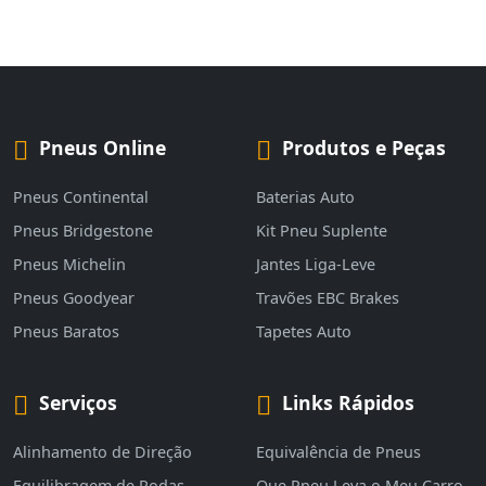
Pneus Online
Produtos e Peças
Pneus Continental
Baterias Auto
Pneus Bridgestone
Kit Pneu Suplente
Pneus Michelin
Jantes Liga-Leve
Pneus Goodyear
Travões EBC Brakes
Pneus Baratos
Tapetes Auto
Serviços
Links Rápidos
Alinhamento de Direção
Equivalência de Pneus
Equilibragem de Rodas
Que Pneu Leva o Meu Carro