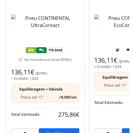
B
A
B 69dB
136,11€
Ver ficha técnica oficial (EPREL)
/pneu
+ EcoValor 1,82€
136,11€
/pneu
Equilibragem + 
+ EcoValor 1,82€
Pneus até 17"
Equilibragem + Válvula
Pneus até 17"
+9,50€/un
Total Estimado:
275,86€
Total Estimado: