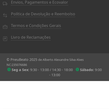
Envios, Pagamentos e Ecovalor
Política de Devolução e Reembolso
Termos e Condições Gerais
Livro de Reclamações
© PneuBeato 2025
de Alberto Alexandre Silva Alves
NC:235076686
Seg a Sex:
9:30 - 13:00 / 14:30 - 18:00
Sábado:
9:00
- 13:00