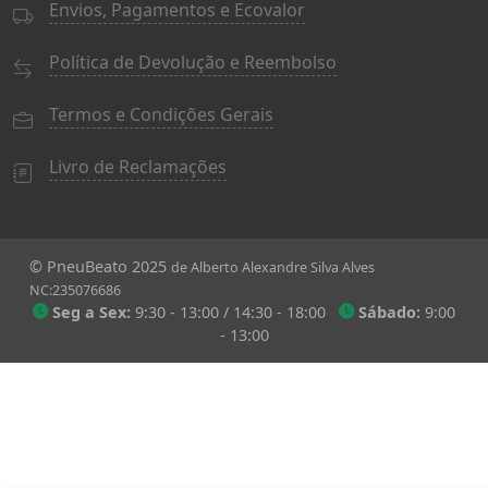
Envios, Pagamentos e Ecovalor
Política de Devolução e Reembolso
Termos e Condições Gerais
Livro de Reclamações
© PneuBeato 2025
de Alberto Alexandre Silva Alves
NC:235076686
Seg a Sex:
9:30 - 13:00 / 14:30 - 18:00
Sábado:
9:00
- 13:00