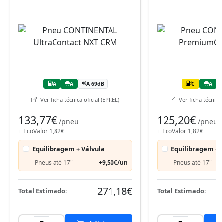
A
A
A 69dB
C
A
Ver ficha técnica oficial (EPREL)
Ver ficha técnica 
133,77€
125,20€
/pneu
/pneu
+ EcoValor 1,82€
+ EcoValor 1,82€
Equilibragem + Válvula
Equilibragem + 
Pneus até 17"
+9,50€/un
Pneus até 17"
271,18€
Total Estimado:
Total Estimado: