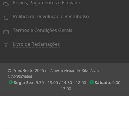
Envios, Pagamentos e Ecovalor
Política de Devolução e Reembolso
Termos e Condições Gerais
Livro de Reclamações
© PneuBeato 2025
de Alberto Alexandre Silva Alves
NC:235076686
Seg a Sex:
9:30 - 13:00 / 14:30 - 18:00
Sábado:
9:00
- 13:00