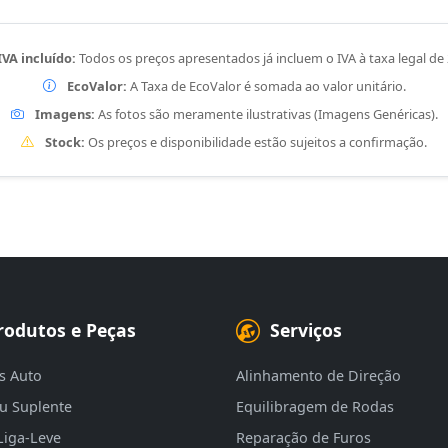
IVA incluído:
Todos os preços apresentados já incluem o IVA à taxa legal de
EcoValor:
A Taxa de EcoValor é somada ao valor unitário.
Imagens:
As fotos são meramente ilustrativas (Imagens Genéricas).
Stock:
Os preços e disponibilidade estão sujeitos a confirmação.
rodutos e Peças
Serviços
s Auto
Alinhamento de Direção
eu Suplente
Equilibragem de Rodas
Liga-Leve
Reparação de Furos