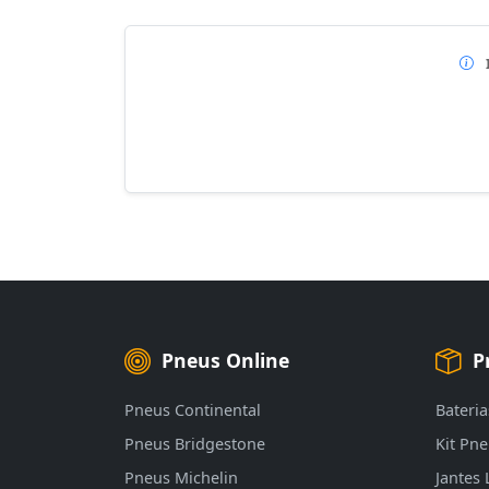
Pneus Online
P
Pneus Continental
Bateria
Pneus Bridgestone
Kit Pn
Pneus Michelin
Jantes 