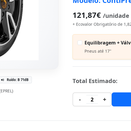
Modelo: ContiPr
121,87€
/unidade
+ Ecovalor Obrigatório de 1,8
Equilibragem + Válv
Pneus até 17"
Total Estimado:
Ruído: B 71dB
 (EPREL)
-
+
2