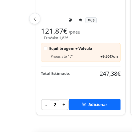
dB
121,87€
/pneu
+ EcoValor 1,82€
Equilibragem + Válvula
Pneus até 17"
+9,50€/un
247,38€
Total Estimado:
-
+
2
Adicionar