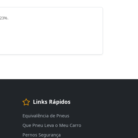
 23%.
Links Rápidos
Equivalência de Pneus
Que Pneu Leva o Meu Carro
Pernos Segurança