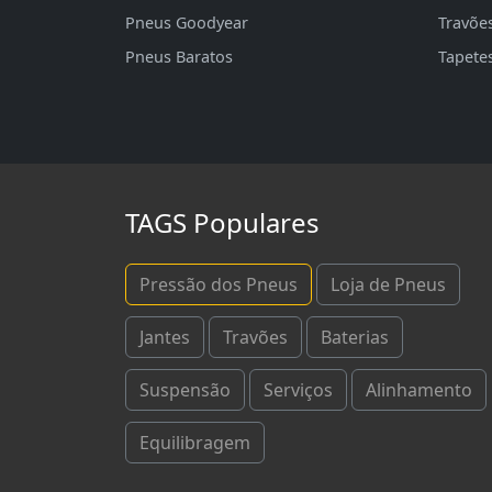
Pneus Goodyear
Travõe
Pneus Baratos
Tapete
TAGS Populares
Pressão dos Pneus
Loja de Pneus
Jantes
Travões
Baterias
Suspensão
Serviços
Alinhamento
Equilibragem