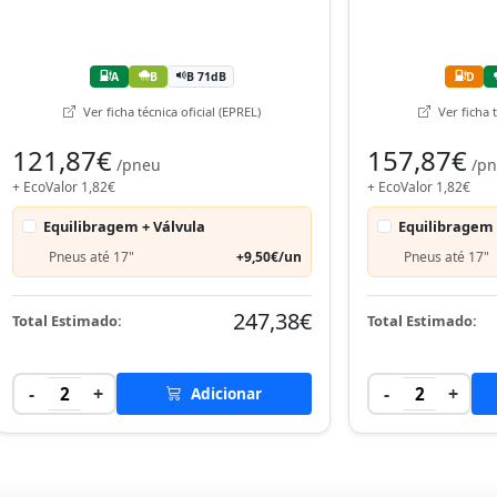
A
B
B 71dB
D
Ver ficha técnica oficial (EPREL)
Ver ficha t
121,87€
157,87€
/pneu
/p
+ EcoValor 1,82€
+ EcoValor 1,82€
Equilibragem + Válvula
Equilibragem 
Pneus até 17"
+9,50€/un
Pneus até 17"
247,38€
Total Estimado:
Total Estimado:
-
+
-
+
2
Adicionar
2