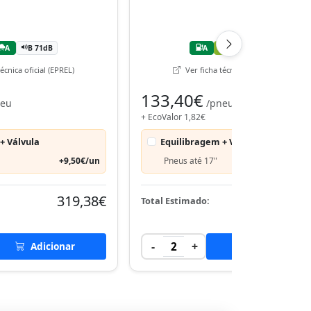
A
B 71dB
A
B
B 69dB
écnica oficial (EPREL)
Ver ficha técnica oficial (EPREL)
133,40€
neu
/pneu
+ EcoValor 1,82€
+ Válvula
Equilibragem + Válvula
+9,50€/un
Pneus até 17"
+9,50€
319,38€
270,
Total Estimado:
-
+
Adicionar
2
Adicionar