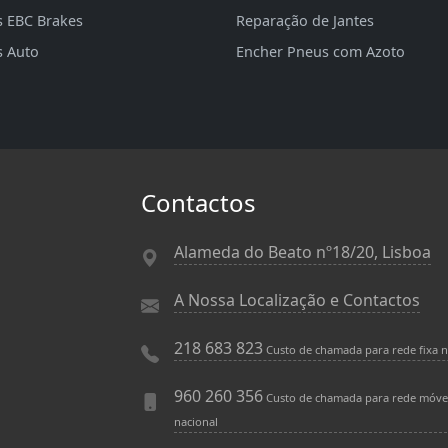
s EBC Brakes
Reparação de Jantes
s Auto
Encher Pneus com Azoto
Contactos
Alameda do Beato nº18/20, Lisboa
A Nossa Localização e Contactos
218 683 823
Custo de chamada para rede fixa n
960 260 356
Custo de chamada para rede móve
nacional