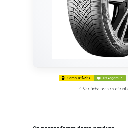
Combustível: C
Travagem: B
Ver ficha técnica oficial
Os pontos fortes deste produto