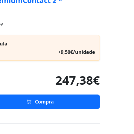
emiumContact 2 *
2€
ula
+9,50€/unidade
247,38€
Compra