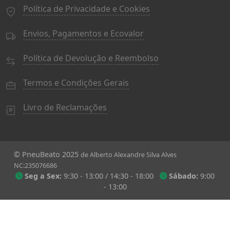
Política de Privacidade e Cookies
Envios, Pagamentos e Ecovalor
Política de Devolução e Reembolso
Termos e Condições Gerais
Livro de Reclamações
© PneuBeato 2025
de Alberto Alexandre Silva Alves
NC:235076686
Seg a Sex:
9:30 - 13:00 / 14:30 - 18:00
Sábado:
9:00
- 13:00