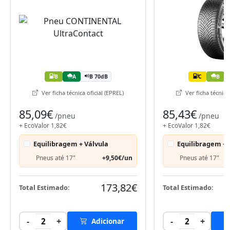
B
A
B 70dB
C
B
Ver ficha técnica oficial (EPREL)
Ver ficha técnica 
85,09€
85,43€
/pneu
/pneu
+ EcoValor 1,82€
+ EcoValor 1,82€
Equilibragem + Válvula
Equilibragem + 
Pneus até 17"
+9,50€/un
Pneus até 17"
173,82€
Total Estimado:
Total Estimado:
-
+
-
+
2
Adicionar
2