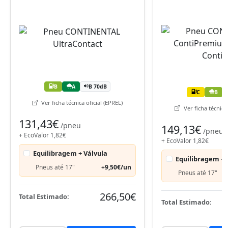
B
A
B 70dB
C
B
Ver ficha técnica oficial (EPREL)
Ver ficha técnica 
131,43€
/pneu
149,13€
/pneu
+ EcoValor 1,82€
+ EcoValor 1,82€
Equilibragem + Válvula
Equilibragem + 
Pneus até 17"
+9,50€/un
Pneus até 17"
266,50€
Total Estimado:
Total Estimado: