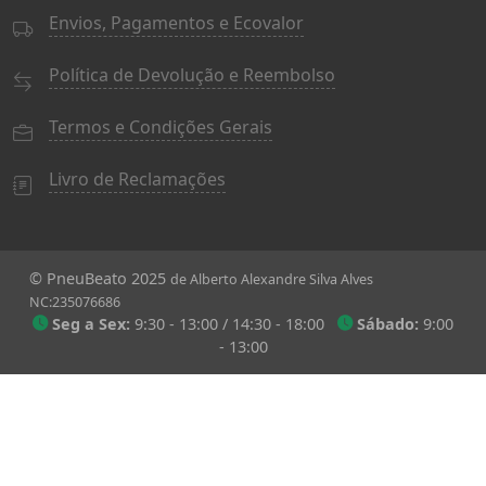
Envios, Pagamentos e Ecovalor
Política de Devolução e Reembolso
Termos e Condições Gerais
Livro de Reclamações
© PneuBeato 2025
de Alberto Alexandre Silva Alves
NC:235076686
Seg a Sex:
9:30 - 13:00 / 14:30 - 18:00
Sábado:
9:00
- 13:00