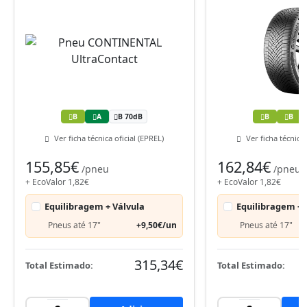
B
A
B 70dB
B
B
Ver ficha técnica oficial (EPREL)
Ver ficha técnica 
155,85€
162,84€
/pneu
/pneu
+ EcoValor 1,82€
+ EcoValor 1,82€
Equilibragem + Válvula
Equilibragem + 
Pneus até 17"
+9,50€/un
Pneus até 17"
315,34€
Total Estimado:
Total Estimado: