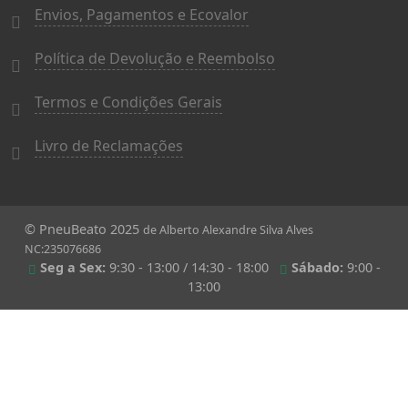
Envios, Pagamentos e Ecovalor
Política de Devolução e Reembolso
Termos e Condições Gerais
Livro de Reclamações
© PneuBeato 2025
de Alberto Alexandre Silva Alves
NC:235076686
Seg a Sex:
9:30 - 13:00 / 14:30 - 18:00
Sábado:
9:00 -
13:00