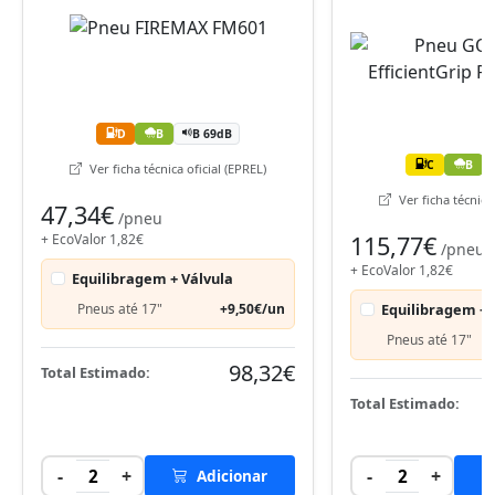
D
B
B 69dB
C
B
Ver ficha técnica oficial (EPREL)
Ver ficha técnica 
47,34€
/pneu
+ EcoValor 1,82€
115,77€
/pneu
+ EcoValor 1,82€
Equilibragem + Válvula
Pneus até 17"
+9,50€/un
Equilibragem + 
Pneus até 17"
98,32€
Total Estimado:
Total Estimado:
-
+
-
+
2
Adicionar
2