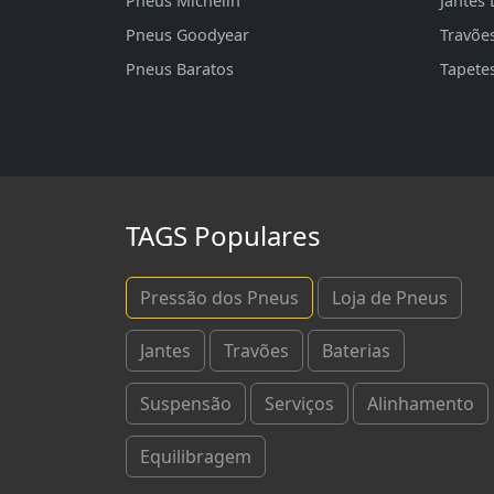
Pneus Michelin
Jantes 
Pneus Goodyear
Travõe
Pneus Baratos
Tapete
TAGS Populares
Pressão dos Pneus
Loja de Pneus
Jantes
Travões
Baterias
Suspensão
Serviços
Alinhamento
Equilibragem