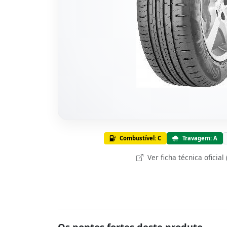
Combustível: C
Travagem: A
Ver ficha técnica oficial
Os pontos fortes deste produto