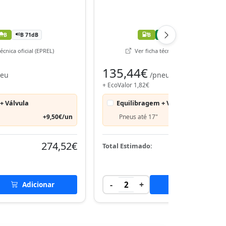
B
B 71dB
B
A
B 71dB
écnica oficial (EPREL)
Ver ficha técnica oficial (EPREL)
135,44€
neu
/pneu
+ EcoValor 1,82€
+ Válvula
Equilibragem + Válvula
+9,50€/un
Pneus até 17"
+9,50€
274,52€
274,
Total Estimado:
-
+
Adicionar
2
Adicionar