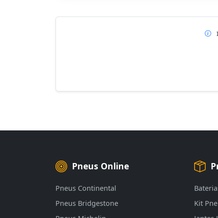
Pneus Online
P
Pneus Continental
Bateria
Pneus Bridgestone
Kit Pn