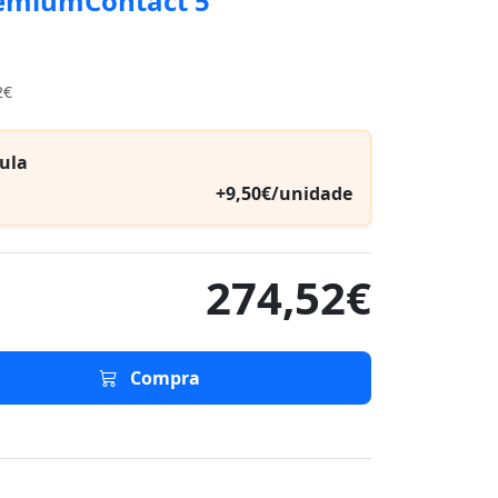
remiumContact 5
2€
ula
+9,50€/unidade
274,52€
Compra