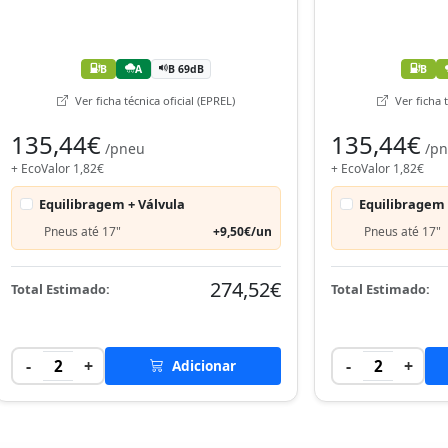
B
A
B 69dB
B
Ver ficha técnica oficial (EPREL)
Ver ficha t
135,44€
135,44€
/pneu
/p
+ EcoValor 1,82€
+ EcoValor 1,82€
Equilibragem + Válvula
Equilibragem 
Pneus até 17"
+9,50€/un
Pneus até 17"
274,52€
Total Estimado:
Total Estimado:
-
+
-
+
2
Adicionar
2