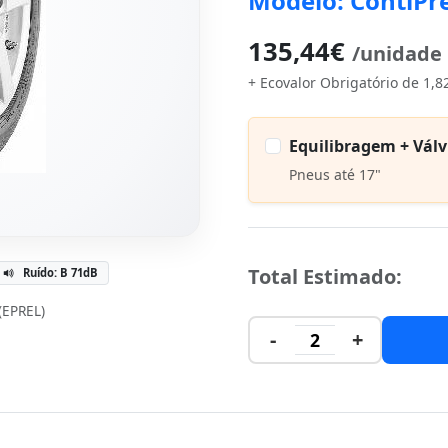
Modelo: ContiP
135,44€
/unidade
+ Ecovalor Obrigatório de 1,8
Equilibragem + Válv
Pneus até 17"
Total Estimado:
Ruído: B 71dB
 (EPREL)
-
+
2