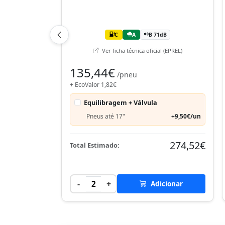
C
A
B 71dB
Ver ficha técnica oficial (EPREL)
135,44€
/pneu
+ EcoValor 1,82€
Equilibragem + Válvula
Pneus até 17"
+9,50€/un
274,52€
Total Estimado:
-
+
2
Adicionar