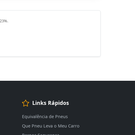
 23%.
Links Rápidos
Equivalência de Pneus
Que Pneu Leva o Meu Carro