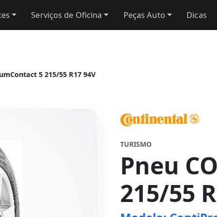
tes
Serviços de Oficina
Peças Auto
Dicas
mContact 5 215/55 R17 94V
TURISMO
Pneu C
215/55 R